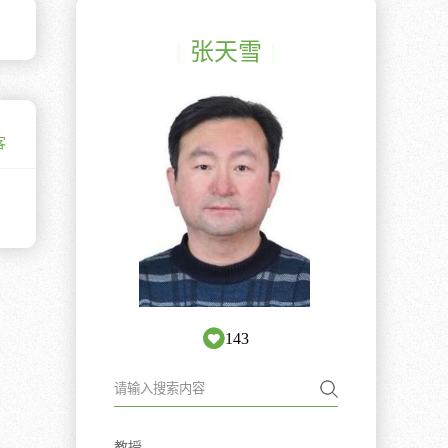
[
张天雪
]
客
143
教授