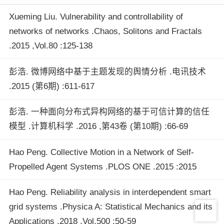
Xueming Liu. Vulnerability and controllability of
networks of networks .Chaos, Solitons and Fractals
.2015 ,Vol.80 :125-138
彭浩. 微博网络中基于主题发现的舆情分析 .电讯技术
.2015 (第6期) :611-617
彭浩. 一种面向分布式异构网络的基于可信计算的信任
模型 .计算机科学 .2016 ,第43卷 (第10期) :66-69
Hao Peng. Collective Motion in a Network of Self-
Propelled Agent Systems .PLOS ONE .2015 :2015
Hao Peng. Reliability analysis in interdependent smart
grid systems .Physica A: Statistical Mechanics and its
Applications .2018 ,Vol.500 :50-59