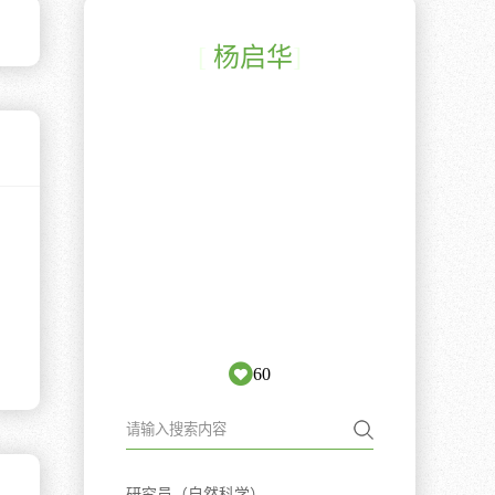
[
杨启华
]
60
研究员（自然科学）