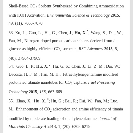
Shell-Based CO
Sorbent Synthesized by Combining Ammoxidation
2
with KOH Activation.
Environmental Science & Technology
2015
,
49, (11), 7063-7070.
*
53. Xu, L.; Guo, L.; Hu, G.; Chen, J.;
Hu, X.
; Wang, S.; Dai, W.;
Fan, M., Nitrogen-doped porous carbon spheres derived from d-
glucose as highly-efficient CO
sorbents.
RSC Advances
2015
, 5,
2
(48), 37964-37969.
54. Guo, L. P.;
Hu, X.
*; Hu, G. S.; Chen, J.; Li, Z. M.; Dai, W.;
Dacosta, H. F. M.; Fan, M. H., Tetraethylenepentamine modified
protonated titanate nanotubes for CO
capture.
Fuel Processing
2
Technology
2015
, 138
, 663-669.
*
55. Zhao, X.;
Hu, X.
; Hu, G.; Bai, R.; Dai, W.; Fan, M.; Luo,
M., Enhancement of CO
adsorption and amine efficiency of titania
2
modified by moderate loading of diethylenetriamine.
Journal of
Materials Chemistry A
2013,
1, (20), 6208-6215.