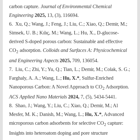
carbon capture.
Journal of Environmental Chemical
Engineering
2025,
13, (3), 116694.
6. Xu, Q.; Wang, J.; Feng, J.; Liu, C.; Xiao, Q.; Demir, M.;
Simsek, U. B.; Kılıç, M.; Wang, L.; Hu, X., D-glucose-
derived S-doped porous carbon: Sustainable and effective
CO
adsorption.
Colloids and Surfaces A: Physicochemical
2
and Engineering Aspects
2025,
709, 136054.
7. Liu, C.; Zhi, Y.; Yu, Q.; Tian, L.; Demir, M.; Colak, S. G.;
Farghaly, A. A.; Wang, L.;
Hu, X.*
, Sulfur-Enriched
Nanoporous Carbon: A Novel Approach to CO
Adsorption.
2
ACS Applied Nano Materials
2024,
7, (5), 5434-5441.
8. Shao, J.; Wang, Y.; Liu, C.; Xiao, Q.; Demir, M.; Al
Mesfer, M. K.; Danish, M.; Wang, L.;
Hu, X.*
, Advanced
microporous carbon adsorbents for selective CO
capture:
2
Insights into heteroatom doping and pore structure