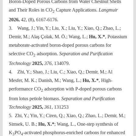
Boron-Doped Porous Carbons from Water Chestnut Shells
and Their Roles in CO
Capture Applications.
Langmuir
2
2026,
42, (8), 6167-6176.
3. Wang, J.; Yin, Y.; Liu, X.; Liu, Y.; Xiao, Q.; Zhao, L.;
Demir, M.; Alaş Çolak, M. Ö.; Wang, L.;
Hu, X.*
, Potassium
metaborate-activated boron-doped porous carbons for
selective CO
adsorption.
Separation and Purification
2
Technology
2025,
376
, 134079.
4. Zhi, Y.; Shao, J.; Liu, C.; Xiao, Q.; Demir, M.; Al
Mesfer, M. K.; Danish, M.; Wang, L.;
Hu, X.*
, High-
performance CO
adsorption with P-doped porous carbons
2
from lotus petiole biomass.
Separation and Purification
Technology
2025,
361
, 131253
5. Zhi, Y.; Yin, Y.; Ciren, Q.; Xiao, Q.; Zhao, L.; Demir, M.;
Simsek, U. B.;
Hu, X.*
; Wang, L., One-step synthesis of
K
PO
-activated phosphorus-enriched carbons for enhanced
3
4