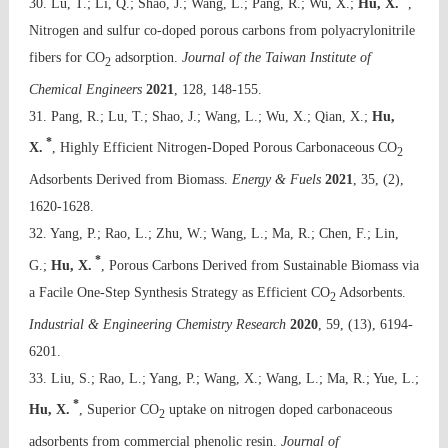
30. Lu, T.; Li, Q.; Shao, J.; Wang, L.; Pang, R.; Wu, X.;
Hu, X.
,
Nitrogen and sulfur co-doped porous carbons from polyacrylonitrile
fibers for CO
adsorption.
Journal of the Taiwan Institute of
2
Chemical Engineers
2021
, 128, 148-155.
31. Pang, R.; Lu, T.; Shao, J.; Wang, L.; Wu, X.; Qian, X.;
Hu,
*
X.
, Highly Efficient Nitrogen-Doped Porous Carbonaceous CO
2
Adsorbents Derived from Biomass.
Energy & Fuels
2021
, 35, (2),
1620-1628.
32. Yang, P.; Rao, L.; Zhu, W.; Wang, L.; Ma, R.; Chen, F.; Lin,
*
G.;
Hu, X.
, Porous Carbons Derived from Sustainable Biomass via
a Facile One-Step Synthesis Strategy as Efficient CO
Adsorbents.
2
Industrial & Engineering Chemistry Research
2020
, 59, (13), 6194-
6201.
33. Liu, S.; Rao, L.; Yang, P.; Wang, X.; Wang, L.; Ma, R.; Yue, L.;
*
Hu, X.
, Superior CO
uptake on nitrogen doped carbonaceous
2
adsorbents from commercial phenolic resin.
Journal of