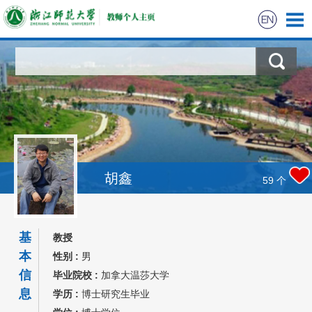
胡鑫
59
个
基
教授
本
性别 :
男
信
毕业院校 :
加拿大温莎大学
息
学历 :
博士研究生毕业