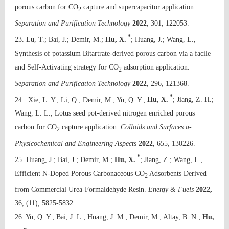
porous carbon for CO
capture and supercapacitor application.
2
Separation and Purification Technology
2022,
301, 122053.
*
23. Lu, T.; Bai, J.; Demir, M.;
Hu, X.
; Huang, J.; Wang, L.,
Synthesis of potassium Bitartrate-derived porous carbon via a facile
and Self-Activating strategy for CO
adsorption application.
2
Separation and Purification Technology
2022,
296, 121368.
*
24. Xie, L. Y.; Li, Q.; Demir, M.; Yu, Q. Y.;
Hu, X.
; Jiang, Z. H.;
Wang, L. L., Lotus seed pot-derived nitrogen enriched porous
carbon for CO
capture application.
Colloids and Surfaces a-
2
Physicochemical and Engineering Aspects
2022,
655, 130226.
*
25. Huang, J.; Bai, J.; Demir, M.;
Hu, X.
; Jiang, Z.; Wang, L.,
Efficient N-Doped Porous Carbonaceous CO
Adsorbents Derived
2
from Commercial Urea-Formaldehyde Resin.
Energy & Fuels
2022,
36, (11), 5825-5832.
26. Yu, Q. Y.; Bai, J. L.; Huang, J. M.; Demir, M.; Altay, B. N.;
Hu,