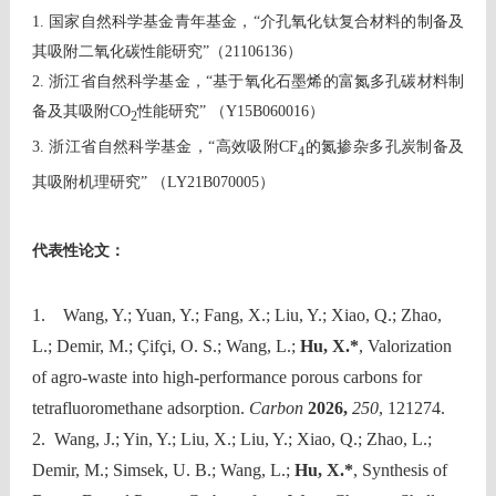
1.
国家自然科学基金青年基金，
“
介孔氧化钛复合材料的制备及
其吸附二氧化碳性能研究
”
（
21106136
）
2.
浙江省自然科学基金，
“
基于氧化石墨烯的富氮多孔碳材料制
备及其吸附
CO
性能研究
”
（
Y15B060016
）
2
3.
浙江省自然科学基金，
“
高效吸附
CF
的氮掺杂多孔炭制备及
4
其吸附机理研究
”
（
LY21B070005
）
代表性论文：
1. Wang, Y.; Yuan, Y.; Fang, X.; Liu, Y.; Xiao, Q.; Zhao,
L.; Demir, M.; Çifçi, O. S.; Wang, L.;
Hu, X.*
, Valorization
of agro-waste into high-performance porous carbons for
tetrafluoromethane adsorption.
Carbon
2026,
250
, 121274.
2. Wang, J.; Yin, Y.; Liu, X.; Liu, Y.; Xiao, Q.; Zhao, L.;
Demir, M.; Simsek, U. B.; Wang, L.;
Hu, X.*
, Synthesis of