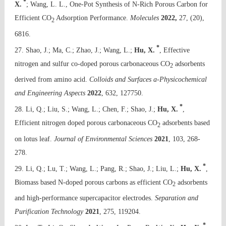
*
X.
; Wang, L. L., One-Pot Synthesis of N-Rich Porous Carbon for
Efficient CO
Adsorption Performance.
Molecules
2022,
27, (20),
2
6816.
*
27
. Shao, J.; Ma, C.; Zhao, J.; Wang, L.;
Hu, X.
, Effective
nitrogen and sulfur co-doped porous carbonaceous CO
adsorbents
2
derived from amino acid.
Colloids and Surfaces a-Physicochemical
and Engineering Aspects
2022
, 632, 127750.
*
28. Li, Q.; Liu, S.; Wang, L.; Chen, F.; Shao, J.;
Hu, X.
,
Efficient nitrogen doped porous carbonaceous CO
adsorbents based
2
on lotus leaf.
Journal of Environmental Sciences
2021
, 103, 268-
278.
*
29. Li, Q.; Lu, T.; Wang, L.; Pang, R.; Shao, J.; Liu, L.;
Hu, X.
,
Biomass based N-doped porous carbons as efficient CO
adsorbents
2
and high-performance supercapacitor electrodes.
Separation and
Purification Technology
2021
, 275, 119204.
*