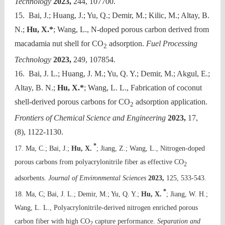
Technology
2023,
244, 107700.
15. Bai, J.; Huang, J.; Yu, Q.; Demir, M.; Kilic, M.; Altay, B.
N.;
Hu, X.*
; Wang, L., N-doped porous carbon derived from
macadamia nut shell for CO
adsorption.
Fuel Processing
2
Technology
2023,
249, 107854.
16. Bai, J. L.; Huang, J. M.; Yu, Q. Y.; Demir, M.; Akgul, E.;
Altay, B. N.;
Hu, X.*
; Wang, L. L., Fabrication of coconut
shell-derived porous carbons for CO
adsorption application.
2
Frontiers of Chemical Science and Engineering
2023,
17,
(8), 1122-1130.
*
17
. Ma, C.; Bai, J.;
Hu, X.
; Jiang, Z.; Wang, L., Nitrogen-doped
porous carbons from polyacrylonitrile fiber as effective CO
2
adsorbents.
Journal of Environmental Sciences
2023,
125, 533-543.
*
18. Ma, C; Bai, J. L.; Demir, M.; Yu, Q. Y.;
Hu, X.
; Jiang, W. H.;
Wang, L. L., Polyacrylonitrile-derived nitrogen enriched porous
carbon fiber with high CO
capture performance.
Separation and
2