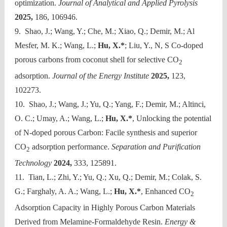
optimization.
Journal of Analytical and Applied Pyrolysis
2025,
186, 106946.
9. Shao, J.; Wang, Y.; Che, M.; Xiao, Q.; Demir, M.; Al
Mesfer, M. K.; Wang, L.;
Hu, X.*
; Liu, Y., N, S Co-doped
porous carbons from coconut shell for selective CO
2
adsorption.
Journal of the Energy Institute
2025,
123,
102273.
10. Shao, J.; Wang, J.; Yu, Q.; Yang, F.; Demir, M.; Altinci,
O. C.; Umay, A.; Wang, L.;
Hu, X.*
, Unlocking the potential
of N-doped porous Carbon: Facile synthesis and superior
CO
adsorption performance.
Separation and Purification
2
Technology
2024,
333, 125891.
11. Tian, L.; Zhi, Y.; Yu, Q.; Xu, Q.; Demir, M.; Colak, S.
G.; Farghaly, A. A.; Wang, L.;
Hu, X.*
, Enhanced CO
2
Adsorption Capacity in Highly Porous Carbon Materials
Derived from Melamine-Formaldehyde Resin.
Energy &