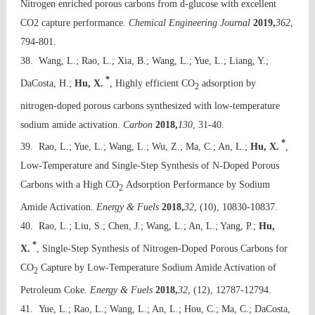
Nitrogen enriched porous carbons from d-glucose with excellent
CO2 capture performance.
Chemical Engineering Journal
2019,
362
,
794-801.
38. Wang, L.; Rao, L.; Xia, B.; Wang, L.; Yue, L.; Liang, Y.;
*
DaCosta, H.;
Hu, X.
, Highly efficient CO
adsorption by
2
nitrogen-doped porous carbons synthesized with low-temperature
sodium amide activation.
Carbon
2018,
130
, 31-40.
*
39. Rao, L.; Yue, L.; Wang, L.; Wu, Z.; Ma, C.; An, L.;
Hu, X.
,
Low-Temperature and Single-Step Synthesis of N-Doped Porous
Carbons with a High CO
Adsorption Performance by Sodium
2
Amide Activation.
Energy & Fuels
2018,
32
, (10), 10830-10837.
40. Rao, L.; Liu, S.; Chen, J.; Wang, L.; An, L.; Yang, P.;
Hu,
*
X.
, Single-Step Synthesis of Nitrogen-Doped Porous Carbons for
CO
Capture by Low-Temperature Sodium Amide Activation of
2
Petroleum Coke.
Energy & Fuels
2018,
32
, (12), 12787-12794.
41. Yue, L.; Rao, L.; Wang, L.; An, L.; Hou, C.; Ma, C.; DaCosta,