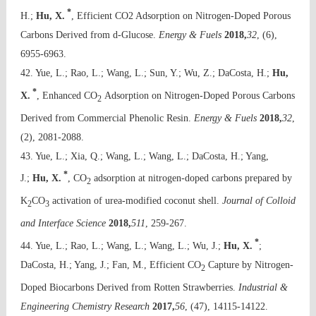
*
H.;
Hu, X.
, Efficient CO2 Adsorption on Nitrogen-Doped Porous
Carbons Derived from d-Glucose.
Energy & Fuels
2018,
32
, (6),
6955-6963.
42. Yue, L.; Rao, L.; Wang, L.; Sun, Y.; Wu, Z.; DaCosta, H.;
Hu,
*
X.
, Enhanced CO
Adsorption on Nitrogen-Doped Porous Carbons
2
Derived from Commercial Phenolic Resin.
Energy & Fuels
2018,
32
,
(2), 2081-2088.
43. Yue, L.; Xia, Q.; Wang, L.; Wang, L.; DaCosta, H.; Yang,
*
J.;
Hu, X.
, CO
adsorption at nitrogen-doped carbons prepared by
2
K
CO
activation of urea-modified coconut shell.
Journal of Colloid
2
3
and Interface Science
2018,
511
, 259-267.
*
44. Yue, L.; Rao, L.; Wang, L.; Wang, L.; Wu, J.;
Hu, X.
;
DaCosta, H.; Yang, J.; Fan, M., Efficient CO
Capture by Nitrogen-
2
Doped Biocarbons Derived from Rotten Strawberries.
Industrial &
Engineering Chemistry Research
2017,
56
, (47), 14115-14122.