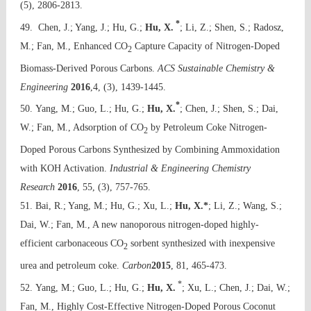
(5), 2806-2813.
*
49. Chen, J.; Yang, J.; Hu, G.;
Hu, X.
; Li, Z.; Shen, S.; Radosz,
M.; Fan, M., Enhanced CO
Capture Capacity of Nitrogen-Doped
2
Biomass-Derived Porous Carbons.
ACS Sustainable Chemistry &
Engineering
2016
,4, (3), 1439-1445.
*
50. Yang, M.; Guo, L.; Hu, G.;
Hu, X.
; Chen, J.; Shen, S.; Dai,
W.; Fan, M., Adsorption of CO
by Petroleum Coke Nitrogen-
2
Doped Porous Carbons Synthesized by Combining Ammoxidation
with KOH Activation.
Industrial & Engineering Chemistry
Research
2016
, 55, (3), 757-765.
51. Bai, R.; Yang, M.; Hu, G.; Xu, L.;
Hu, X.*
; Li, Z.; Wang, S.;
Dai, W.; Fan, M., A new nanoporous nitrogen-doped highly-
efficient carbonaceous CO
sorbent synthesized with inexpensive
2
urea and petroleum coke.
Carbon
2015
, 81, 465-473.
*
52. Yang, M.; Guo, L.; Hu, G.;
Hu, X.
; Xu, L.; Chen, J.; Dai, W.;
Fan, M., Highly Cost-Effective Nitrogen-Doped Porous Coconut