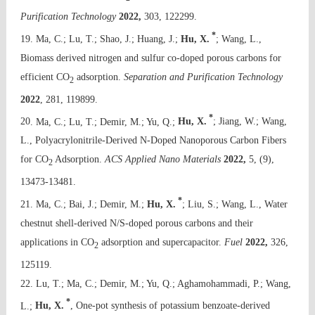
Purification Technology
2022,
303, 122299.
*
19
. Ma, C.; Lu, T.; Shao, J.; Huang, J.;
Hu, X.
; Wang, L.,
Biomass derived nitrogen and sulfur co-doped porous carbons for
efficient CO
adsorption.
Separation and Purification Technology
2
2022
, 281, 119899.
*
20
. Ma, C.; Lu, T.; Demir, M.; Yu, Q.;
Hu, X.
; Jiang, W.; Wang,
L., Polyacrylonitrile-Derived N-Doped Nanoporous Carbon Fibers
for CO
Adsorption.
ACS Applied Nano Materials
2022,
5, (9),
2
13473-13481.
*
21. Ma, C.; Bai, J.; Demir, M.;
Hu, X.
; Liu, S.; Wang, L., Water
chestnut shell-derived N/S-doped porous carbons and their
applications in CO
adsorption and supercapacitor.
Fuel
2022,
326,
2
125119.
22. Lu, T.; Ma, C.; Demir, M.; Yu, Q.; Aghamohammadi, P.; Wang,
*
L.;
Hu, X.
, One-pot synthesis of potassium benzoate-derived