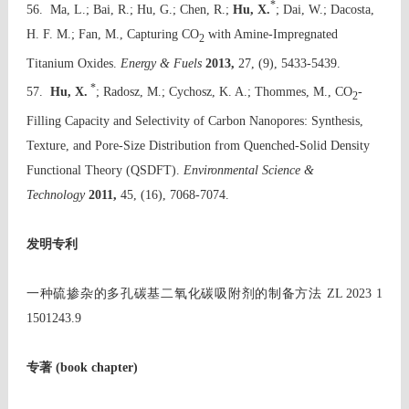
*
56. Ma, L.; Bai, R.; Hu, G.; Chen, R.;
Hu, X.
; Dai, W.; Dacosta,
H. F. M.; Fan, M., Capturing CO
with Amine-Impregnated
2
Titanium Oxides.
Energy & Fuels
2013,
27, (9), 5433-5439.
*
57.
Hu, X.
; Radosz, M.; Cychosz, K. A.; Thommes, M., CO
-
2
Filling Capacity and Selectivity of Carbon Nanopores: Synthesis,
Texture, and Pore-Size Distribution from Quenched-Solid Density
Functional Theory (QSDFT).
Environmental Science &
Technology
2011,
45, (16), 7068-7074.
发明专利
一种硫掺杂的多孔碳基二氧化碳吸附剂的制备方法 ZL 2023 1
1501243.9
专著
(book chapter)