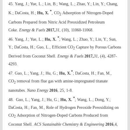
45. Yang, J.; Yue, L.; Lin, B.; Wang, L.; Zhao, Y.; Lin, Y.; Chang,
*
K.; DaCosta, H.;
Hu, X.
, CO
Adsorption of Nitrogen-Doped
2
Carbons Prepared from Nitric Acid Preoxidized Petroleum
Coke.
Energy & Fuels
2017,
31
, (10), 11060-11068.
*
46. Yang, J.; Yue, L.;
Hu, X.
; Wang, L.; Zhao, Y.; Lin, Y.; Sun,
Y.; DaCosta, H.; Guo, L., Efficient CO
Capture by Porous Carbons
2
Derived from Coconut Shell.
Energy & Fuels
2017,
31
, (4), 4287-
4293.
*
47. Guo, L.; Yang, J.; Hu, G.;
Hu, X.
; DaCosta, H.; Fan, M.,
CO
removal from flue gas with amine-impregnated titanate
2
nanotubes.
Nano Energy
2016
, 25, 1-8.
*
48. Guo, L.; Yang, J.; Hu, G.;
Hu, X.
; Wang, L.; Dong, Y.;
DaCosta, H.; Fan, M., Role of Hydrogen Peroxide Preoxidizing on
CO
Adsorption of Nitrogen-Doped Carbons Produced from
2
Coconut Shell.
ACS Sustainable Chemistry & Engineering
2016
,4,