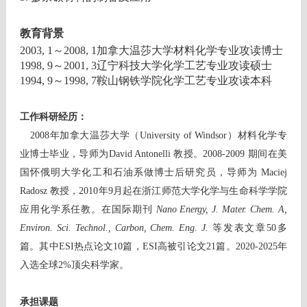
教育背景
2003, 1
～
2008, 1
加拿大温莎大学材料化学专业攻读博士
1998, 9
～
2001, 3
辽宁科技大学化学工艺专业攻读硕士
1994, 9
～
1998, 7
鞍山钢铁学院化学工艺专业攻读本科
工作科研经历：
2008
年加拿大温莎大学（
University of Windsor
）材料化学专
业博士毕业，导师为
David Antonelli
教授。
2008-2009
期间在美
国怀俄明大学化工和石油系做博士后研究员，导师为
Maciej
Radosz
教授，
2010
年
9
月起在浙江师范大学化学与生命科学学院
应用化学系任教。在国际期刊
Nano Energy, J. Mater. Chem. A,
Environ. Sci. Technol., Carbon, Chem. Eng. J.
等发表文章
50
多
篇。其中
ESI
热点论文
10
篇，
ESI
高被引论文
21
篇。2020-2025年
入选全球
2%
顶尖科学家。
承担课题