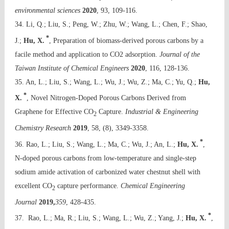
environmental sciences
2020
, 93, 109-116.
34. Li, Q.; Liu, S.; Peng, W.; Zhu, W.; Wang, L.; Chen, F.; Shao,
*
J.;
Hu, X.
, Preparation of biomass-derived porous carbons by a
facile method and application to CO2 adsorption.
Journal of the
Taiwan Institute of Chemical Engineers
2020
, 116, 128-136.
35. An, L.; Liu, S.; Wang, L.; Wu, J.; Wu, Z.; Ma, C.; Yu, Q.;
Hu,
*
X.
, Novel Nitrogen-Doped Porous Carbons Derived from
Graphene for Effective CO
Capture.
Industrial & Engineering
2
Chemistry Research
2019
, 58, (8), 3349-3358.
*
36. Rao, L.; Liu, S.; Wang, L.; Ma, C.; Wu, J.; An, L.;
Hu, X.
,
N-doped porous carbons from low-temperature and single-step
sodium amide activation of carbonized water chestnut shell with
excellent CO
capture performance.
Chemical Engineering
2
Journal
2019,
359
, 428-435.
*
37. Rao, L.; Ma, R.; Liu, S.; Wang, L.; Wu, Z.; Yang, J.;
Hu, X.
,