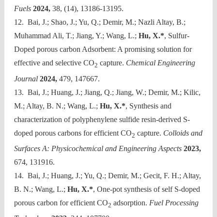
Fuels
2024,
38, (14), 13186-13195.
12. Bai, J.; Shao, J.; Yu, Q.; Demir, M.; Nazli Altay, B.;
Muhammad Ali, T.; Jiang, Y.; Wang, L.;
Hu, X.*
, Sulfur-
Doped porous carbon Adsorbent: A promising solution for
effective and selective CO
capture.
Chemical Engineering
2
Journal
2024,
479, 147667.
13. Bai, J.; Huang, J.; Jiang, Q.; Jiang, W.; Demir, M.; Kilic,
M.; Altay, B. N.; Wang, L.;
Hu, X.*
, Synthesis and
characterization of polyphenylene sulfide resin-derived S-
doped porous carbons for efficient CO
capture.
Colloids and
2
Surfaces A: Physicochemical and Engineering Aspects
2023,
674, 131916.
14. Bai, J.; Huang, J.; Yu, Q.; Demir, M.; Gecit, F. H.; Altay,
B. N.; Wang, L.;
Hu, X.*
, One-pot synthesis of self S-doped
porous carbon for efficient CO
adsorption.
Fuel Processing
2