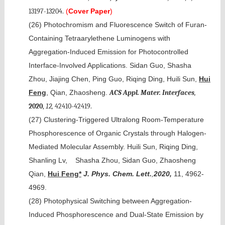
13197-13204.
(
Cover Paper
)
(26)
Photochromism and Fluorescence Switch of Furan-
Containing Tetraarylethene Luminogens with
Aggregation-Induced Emission for Photocontrolled
Interface-Involved Applications. Sidan Guo, Shasha
Zhou, Jiajing Chen, Ping Guo, Riqing Ding, Huili Sun,
Hui
Feng
, Qian, Zhaosheng.
ACS Appl. Mater. Interfaces
,
2020
,
12,
42410-42419.
(27)
Clustering-Triggered Ultralong Room-Temperature
Phosphorescence of Organic Crystals through Halogen-
Mediated Molecular Assembly. Huili Sun, Riqing Ding,
Shanling Lv, Shasha Zhou, Sidan Guo, Zhaosheng
Qian,
Hui Feng*
J. Phys. Chem. Lett.
,
2020,
11, 4962-
4969.
(28)
Photophysical Switching between Aggregation-
Induced Phosphorescence and Dual-State Emission by