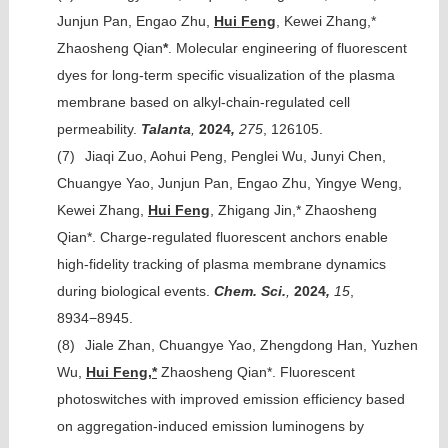
Junjun Pan, Engao Zhu,
Hui Feng
, Kewei Zhang,*
Zhaosheng Qian
*
. Molecular engineering of fluorescent
dyes for long-term specific visualization of the plasma
membrane based on alkyl-chain-regulated cell
permeability.
Talanta
,
2024
,
275
, 126105.
(7)
Jiaqi Zuo, Aohui Peng, Penglei Wu, Junyi Chen,
Chuangye Yao, Junjun Pan, Engao Zhu, Yingye Weng,
Kewei Zhang,
Hui Feng
, Zhigang Jin,* Zhaosheng
Qian*. Charge-regulated fluorescent anchors enable
high-fidelity tracking of plasma membrane dynamics
during biological events.
Chem. Sci.
,
2024
,
15
,
8934−8945.
(8)
Jiale Zhan, Chuangye Yao, Zhengdong Han, Yuzhen
Wu,
Hui Feng,*
Zhaosheng Qian*. Fluorescent
photoswitches with improved emission efficiency based
on aggregation-induced emission luminogens by