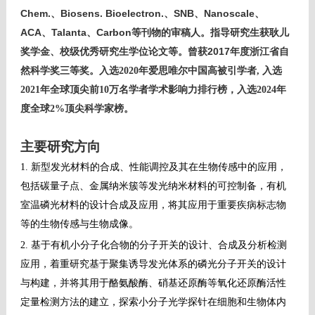
Chem.
Biosens. Bioelectron.
SNB
Nanoscale
、
、
、
、
ACA
Talanta
Carbon
、
、
等刊物的审稿人。指导研究生获耿儿
2017
奖学金、校级优秀研究生学位论文等。曾获
年度浙江省自
然科学奖三等奖。
入选2020年爱思唯尔中国高被引学者, 入选
2021年全球顶尖前10万名学者学术影响力排行榜，入选2024年
度全球2%顶尖科学家榜。
主要研究方向
1.
新型发光材料的合成、性能调控及其在生物传感中的应用，
包括碳量子点、金属纳米簇等发光纳米材料的可控制备，有机
室温磷光材料的设计合成及应用，将其应用于重要疾病标志物
等的生物传感与生物成像。
2.
基于有机小分子化合物的分子开关的设计、合成及分析检测
应用，着重研究基于聚集诱导发光体系的磷光分子开关的设计
与构建，并将其用于酪氨酸酶、硝基还原酶等氧化还原酶活性
定量检测方法的建立，探索小分子光学探针在细胞和生物体内