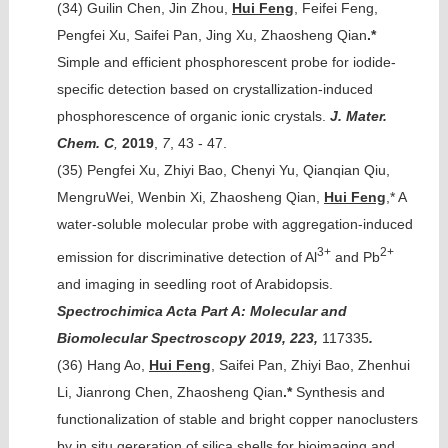
(34)
Guilin Chen, Jin Zhou,
Hui Feng
, Feifei Feng,
Pengfei Xu, Saifei Pan, Jing Xu, Zhaosheng Qian
.*
Simple and efficient phosphorescent probe for iodide-
specific detection based on crystallization-induced
phosphorescence of organic ionic crystals.
J. Mater.
Chem. C
,
2019
,
7
, 43 - 47.
(35)
Pengfei Xu, Zhiyi Bao, Chenyi Yu, Qianqian Qiu,
MengruWei, Wenbin Xi, Zhaosheng Qian,
Hui Feng
,* A
water-soluble molecular probe with aggregation-induced
3+
2+
emission for discriminative detection of Al
and Pb
and imaging in seedling root of Arabidopsis.
Spectrochimica Acta Part A: Molecular and
Biomolecular Spectroscopy 2019,
223,
117335
.
(36)
Hang Ao,
Hui Feng
, Saifei Pan, Zhiyi Bao, Zhenhui
Li, Jianrong Chen, Zhaosheng Qian
.*
Synthesis and
functionalization of stable and bright copper nanoclusters
by in situ gereration of silica shells for bioimaging and