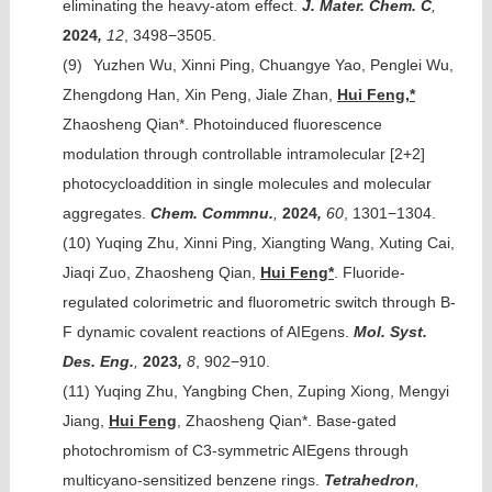
eliminating the heavy-atom effect.
J. Mater. Chem. C
,
2024
,
12
, 3498−3505.
(9)
Yuzhen Wu, Xinni Ping, Chuangye Yao, Penglei Wu,
Zhengdong Han, Xin Peng, Jiale Zhan,
Hui Feng,*
Zhaosheng Qian*. Photoinduced fluorescence
modulation through controllable intramolecular [2+2]
photocycloaddition in single molecules and molecular
aggregates.
Chem. Commnu.
,
2024
,
60
, 1301−1304.
(10)
Yuqing Zhu, Xinni Ping, Xiangting Wang, Xuting Cai,
Jiaqi Zuo, Zhaosheng Qian,
Hui Feng*
. Fluoride-
regulated colorimetric and fluorometric switch through B-
F dynamic covalent reactions of AIEgens.
Mol. Syst.
Des. Eng.
,
2023
,
8
, 902−910.
(11)
Yuqing Zhu, Yangbing Chen, Zuping Xiong, Mengyi
Jiang,
Hui Feng
, Zhaosheng Qian*. Base-gated
photochromism of C3-symmetric AIEgens through
multicyano-sensitized benzene rings.
Tetrahedron
,