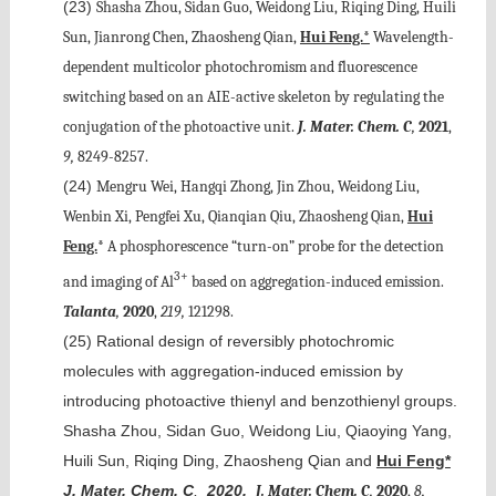
(23)
Shasha Zhou, Sidan Guo, Weidong Liu, Riqing Ding, Huili
Sun, Jianrong Chen, Zhaosheng Qian,
Hui Feng.*
Wavelength-
dependent multicolor photochromism and fluorescence
switching based on an AIE-active skeleton by regulating the
conjugation of the photoactive unit.
J. Mater. Chem. C
,
2021
,
9,
8249-8257.
(24)
Mengru Wei, Hangqi Zhong, Jin Zhou, Weidong Liu,
Wenbin Xi, Pengfei Xu, Qianqian Qiu, Zhaosheng Qian,
Hui
Feng.
* A phosphorescence “turn-on” probe for the detection
3+
and imaging of Al
based on aggregation-induced emission.
Talanta
,
2020
,
219,
121298.
(25)
Rational design of reversibly photochromic
molecules with aggregation-induced emission by
introducing photoactive thienyl and benzothienyl groups.
Shasha Zhou, Sidan Guo, Weidong Liu, Qiaoying Yang,
Huili Sun, Riqing Ding, Zhaosheng Qian and
Hui Feng*
J. Mater. Chem. C
,
2020,
J. Mater. Chem. C
,
2020
,
8,