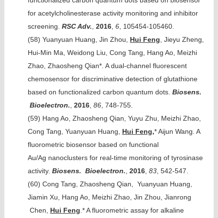
for acetylcholinesterase activity monitoring and inhibitor
screening.
RSC Adv.
,
2016
,
6
, 105454-105460.
(58)
Yuanyuan Huang, Jin Zhou,
Hui Feng
, Jieyu Zheng,
Hui-Min Ma, Weidong Liu, Cong Tang, Hang Ao, Meizhi
Zhao, Zhaosheng Qian*. A dual-channel fluorescent
chemosensor for discriminative detection of glutathione
based on functionalized carbon quantum dots.
Biosens.
Bioelectron.
,
2016
,
86
, 748-755.
(59)
Hang Ao, Zhaosheng Qian, Yuyu Zhu, Meizhi Zhao,
Cong Tang, Yuanyuan Huang,
Hui Feng,
* Aijun Wang. A
fluorometric biosensor based on functional
Au/Ag nanoclusters for real-time monitoring of tyrosinase
activity.
Biosens. Bioelectron.
,
2016
,
83
, 542-547.
(60)
Cong Tang, Zhaosheng Qian, Yuanyuan Huang,
Jiamin Xu, Hang Ao, Meizhi Zhao, Jin Zhou, Jianrong
Chen,
Hui Feng
.* A fluorometric assay for alkaline