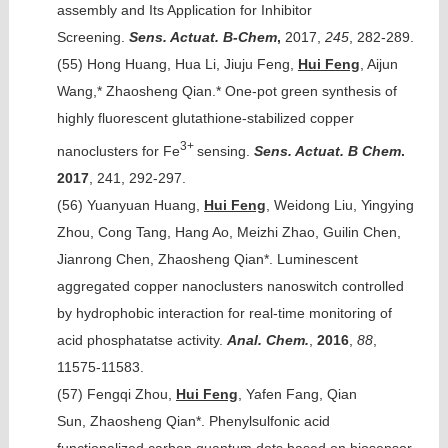
assembly and Its Application for Inhibitor
Screening.
Sens. Actuat. B-Chem
,
2017,
245
, 282-289.
(55)
Hong Huang, Hua Li, Jiuju Feng,
Hui Feng
, Aijun
Wang,* Zhaosheng Qian.* One-pot green synthesis of
highly fluorescent glutathione-stabilized copper
3+
nanoclusters for Fe
sensing.
Sens. Actuat. B Chem
.
2017
, 241, 292-297.
(56)
Yuanyuan Huang,
Hui Feng
, Weidong Liu, Yingying
Zhou, Cong Tang, Hang Ao, Meizhi Zhao, Guilin Chen,
Jianrong Chen, Zhaosheng Qian*. Luminescent
aggregated copper nanoclusters nanoswitch controlled
by hydrophobic interaction for real-time monitoring of
acid phosphatatse activity.
Anal. Chem.
,
2016
,
88
,
11575-11583.
(57)
Fengqi Zhou,
Hui Feng
, Yafen Fang, Qian
Sun, Zhaosheng Qian*. Phenylsulfonic acid
functionalized carbon quantum dots based on biosensor