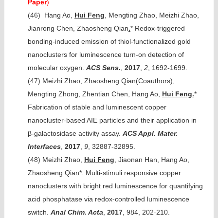
Paper
)
(46)
Hang Ao,
Hui Feng
, Mengting Zhao, Meizhi Zhao,
Jianrong Chen, Zhaosheng Qian
.
* Redox-triggered
bonding-induced emission of thiol-functionalized gold
nanoclusters for luminescence turn-on detection of
molecular oxygen.
ACS Sens.
,
2017
,
2
, 1692-1699.
(47)
Meizhi Zhao, Zhaosheng Qian(Coauthors),
Mengting Zhong, Zhentian Chen, Hang Ao,
Hui Feng.
*
Fabrication of stable and luminescent copper
nanocluster-based AIE particles and their application in
β-galactosidase activity assay.
ACS Appl. Mater.
Interfaces
,
2017
,
9
, 32887-32895.
(48)
Meizhi Zhao,
Hui Feng
, Jiaonan Han, Hang Ao,
Zhaosheng Qian*. Multi-stimuli responsive copper
nanoclusters with bright red luminescence for quantifying
acid phosphatase via redox-controlled luminescence
switch.
Anal Chim. Acta
,
2017
, 984, 202-210.