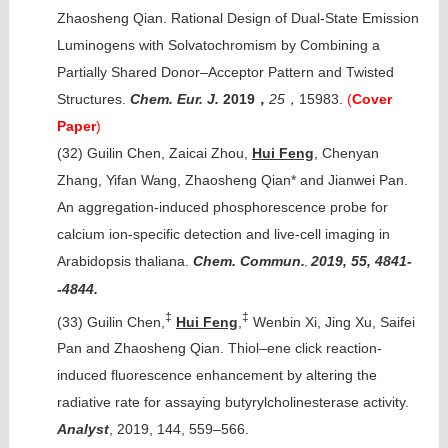
Zhaosheng Qian. Rational Design of Dual-State Emission
Luminogens with Solvatochromism by Combining a
Partially Shared Donor–Acceptor Pattern and Twisted
Structures.
Chem. Eur. J.
2019
25
15983.
(
Cover
，
，
Paper
)
(32)
Guilin Chen, Zaicai Zhou,
Hui Feng
, Chenyan
Zhang, Yifan Wang, Zhaosheng Qian* and Jianwei Pan.
An aggregation-induced phosphorescence probe for
calcium ion-specific detection and live-cell imaging in
Arabidopsis thaliana.
Chem. Commun.
2019, 55, 4841-
,
-4844.
‡
‡
(33)
Guilin Chen,
Hui Feng
,
Wenbin Xi, Jing Xu, Saifei
Pan and Zhaosheng Qian. Thiol–ene click reaction-
induced fluorescence enhancement by altering the
radiative rate for assaying butyrylcholinesterase activity.
Analyst
, 2019, 144, 559–566.