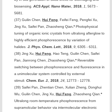
biosensing.
ACS Appl. Nano Mater.
,
2018
,
1
, 5673 -
5681.
(37)
Guilin Chen,
Hui Feng
, Feifei Feng, Pengfei Xu,
Jing Xu, Saifei Pan, Zhaosheng Qian
.*
Photophysical
tuning of organic ionic crystals from ultralong afterglow to
highly efficient phosphorescence by variation of
halides.
J. Phys. Chem. Lett.
,
2018
,
9
, 6305 - 6311.
(38)
Jing Xu,
Hui Feng
, Hao Teng, Guilin Chen, Saifei
Pan, Jianrong Chen, Zhaosheng Qian
.*
Reversible
switching between phosphorescence and fluorescence in
a unimolecular system controlled by external
stimuli.
Chem. Eur. J.
,
2018
,
24
, 12773 - 12778.
(39)
Saifei Pan, Zhentian Chen, Xulian Zheng, Donghui
Wu, Guilin Chen, Jing Xu,
Hui Feng
, Zhaosheng Qian.
*
Ultralong room-temperature phosphorescence from
supramolcular behavior via intermolecular electronic