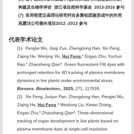
2013-2016
构建及生物学评价
浙江省自然科学基金
参与
(7)
采用密度泛函理论研究钙在多聚铝团簇形成中的作用
2012 -2013
高露洁公司横向项目
参与
代表学术论文
(1)
Penglei Wu, Jiaqi Zuo, Zhengdong Han, Xin Peng,
Ziqing He, Wenjing Yin,
Hui Feng,
* Engao Zhu, Yuchun
Rao,* Zhaosheng Qian*. Green fluorescent FM dyes with
prolonged retention for 4D tracking of plasma membrane
dynamics in live plants under environmental stress.
Biosens. Bioelectron.
,
2025
,
271
, 117039.
(2)
Xin Peng, Junjun Pan, Zhengdong Han, Penglei Wu,
Ziqing He,
Hui Feng
,* Weidong Liu, Kewei Zhang,
Engao Zhu,* Zhaosheng Qian*. Three-dimensional
tracking of organ development in live plants based on
plasma membrane dyes at single-cell resolution.