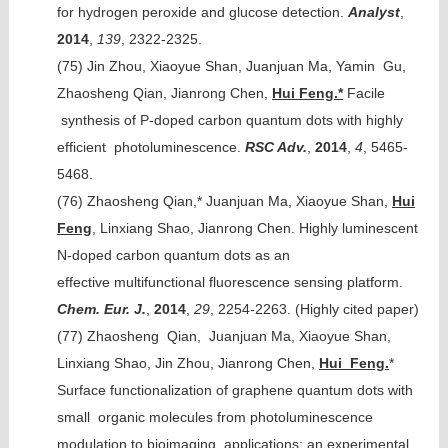
for hydrogen peroxide and glucose detection.
Analyst
,
2014
,
139
, 2322-2325.
(75)
Jin Zhou, Xiaoyue Shan, Juanjuan Ma, Yamin Gu,
Zhaosheng Qian, Jianrong Chen,
Hui Feng.*
Facile
synthesis of P-doped carbon quantum dots with highly
efficient photoluminescence.
RSC Adv.
,
2014
,
4
, 5465-
5468.
(76)
Zhaosheng Qian,* Juanjuan Ma, Xiaoyue Shan,
Hui
Feng
, Linxiang Shao, Jianrong Chen. Highly luminescent
N-doped carbon quantum dots as an
effective multifunctional fluorescence sensing platform.
Chem. Eur. J.
,
2014
,
29
, 2254-2263. (Highly cited paper)
(77)
Zhaosheng Qian, Juanjuan Ma, Xiaoyue Shan,
Linxiang Shao, Jin Zhou, Jianrong Chen,
Hui Feng.
*
Surface functionalization of graphene quantum dots with
small organic molecules from photoluminescence
modulation to bioimaging applications: an experimental