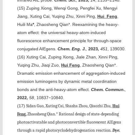
infrared AIE probe.
Chem. Sci.
,
2023
,
14
, 2139−2148.
(15)
Zuping Xiong, Wenqi Gong, Pengfei Xu, Mengyi
Jiang, Xuting Cai, Yuqing Zhu, Xinni Ping,
Hui Feng
,
Huili Ma
*
, Zhaosheng Qian*. Reexamining the heavy-
atom effect: the universal heavy-atom-induced
fluorescence enhancement principle for through-space
conjugated AIEgens.
Chem. Eng. J.
,
2023
,
451
, 139030.
(16)
Xuting Cai, Zuping Xiong, Jiale Zhan, Xinni Ping,
Yuqing Zhu, Jiaqi Zuo,
Hui Feng
, Zhaosheng Qian*.
Dramatic emission enhancement of aggregation-induced
emission luminogens by dynamic metal coordination
bonds and the anti-heavy-atom effect.
Chem.
Commun.
,
2022
,
58
, 10837−10840.
(17)
Sidan Guo, Xuting Cai, Shasha Zhou, Qiaozhi Zhu,
Hui
Feng,
Zhaosheng Qian.* Rational design of state-depending
photoactivatable and photoconvertible fluorescent AIEgens
through a rapid photocyclodehydrogenation reaction.
Dye.