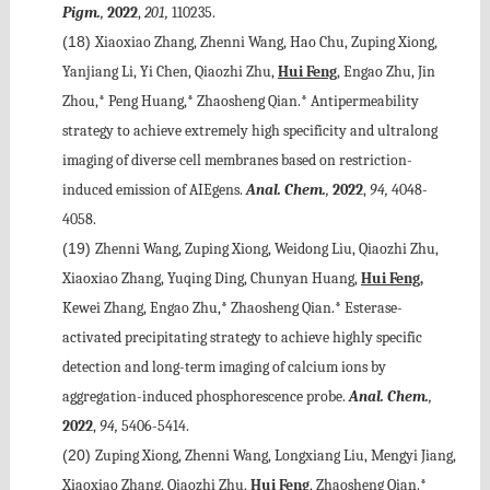
Pigm.
,
2022
,
201,
110235.
(18)
Xiaoxiao Zhang, Zhenni Wang, Hao Chu, Zuping Xiong,
Yanjiang Li, Yi Chen, Qiaozhi Zhu,
Hui Feng
, Engao Zhu, Jin
Zhou,* Peng Huang,* Zhaosheng Qian.* Antipermeability
strategy to achieve extremely high specificity and ultralong
imaging of diverse cell membranes based on restriction-
induced emission of AIEgens.
Anal. Chem.
,
2022
,
94,
4048-
4058.
(19)
Zhenni Wang, Zuping Xiong, Weidong Liu, Qiaozhi Zhu,
Xiaoxiao Zhang, Yuqing Ding, Chunyan Huang,
Hui Feng,
Kewei Zhang, Engao Zhu,* Zhaosheng Qian.* Esterase-
activated precipitating strategy to achieve highly specific
detection and long-term imaging of calcium ions by
aggregation-induced phosphorescence probe.
Anal. Chem.
,
2022
,
94,
5406-5414.
(20)
Zuping Xiong, Zhenni Wang, Longxiang Liu, Mengyi Jiang,
Xiaoxiao Zhang, Qiaozhi Zhu,
Hui Feng
, Zhaosheng Qian.*