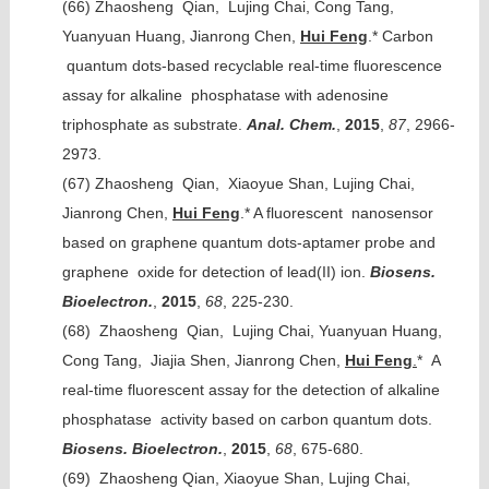
(66)
Zhaosheng Qian, Lujing Chai, Cong Tang,
Yuanyuan Huang, Jianrong Chen,
Hui Feng
.* Carbon
quantum dots-based recyclable real-time fluorescence
assay for alkaline phosphatase with adenosine
triphosphate as substrate.
Anal. Chem.
,
2015
,
87
, 2966-
2973.
(67)
Zhaosheng Qian, Xiaoyue Shan, Lujing Chai,
Jianrong Chen,
Hui Feng
.* A fluorescent nanosensor
based on graphene quantum dots-aptamer probe and
graphene oxide for detection of lead(II) ion.
Biosens.
Bioelectron.
,
2015
,
68
, 225-230.
(68)
Zhaosheng Qian, Lujing Chai, Yuanyuan Huang,
Cong Tang, Jiajia Shen, Jianrong Chen,
Hui Feng
.
* A
real-time fluorescent assay for the detection of alkaline
phosphatase activity based on carbon quantum dots.
Biosens. Bioelectron.
,
2015
,
68
, 675-680.
(69)
Zhaosheng Qian, Xiaoyue Shan, Lujing Chai,