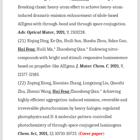
Breaking classic heavy-atom effect to achieve heavy-atom-
induced dramatic emission enhancement of silole-based
AIEgens with through-bond and through space conjugation.
Adv. Optical Mater.
,
2021
,
9,
2101228.
(21)
Riqing Ding, Ke Qin, Huili Sun, Shasha Zhou, Sidan Guo,
Hui Feng,
Huili Ma,* Zhaosheng Qian.* Endowing nitro-
compounds with bright and stimuli-responsive luminescence
based on propeller-like AIEgens.
J. Mater. Chem. C
,
2021
,
9,
12177-12183.
(22)
Zuping Xiong, Xiaoxiao Zhang, Longxiang Liu, Qiaozhi
Zhu, Zhenni Wang,
Hui Feng
Zhaosheng Qian.* Achieving
highly efficient aggregation-induced emission, reversible and
irreversible photochromism by heavy halogen-regulated
photophysics and D-A molecular pattern-controlled
photochemistry of through-space conjugated luminogens.
Chem. Sci.
,
2021
,
12,
10710-10723. (
Cover paper
)