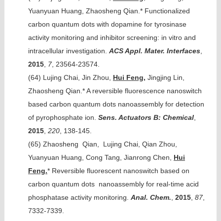
Yuanyuan Huang, Zhaosheng Qian.* Functionalized
carbon quantum dots with dopamine for tyrosinase
activity monitoring and inhibitor screening: in vitro and
intracellular investigation.
ACS Appl. Mater. Interfaces
,
2015
,
7
, 23564-23574.
(64)
Lujing Chai, Jin Zhou,
Hui Feng,
Jingjing Lin,
Zhaosheng Qian.* A reversible fluorescence nanoswitch
based carbon quantum dots nanoassembly for detection
of pyrophosphate ion.
Sens. Actuators B: Chemical
,
2015
,
220
, 138-145.
(65)
Zhaosheng Qian, Lujing Chai, Qian Zhou,
Yuanyuan Huang, Cong Tang, Jianrong Chen,
Hui
Feng.
* Reversible fluorescent nanoswitch based on
carbon quantum dots nanoassembly for real-time acid
phosphatase activity monitoring.
Anal. Chem.
,
2015
,
87
,
7332-7339.