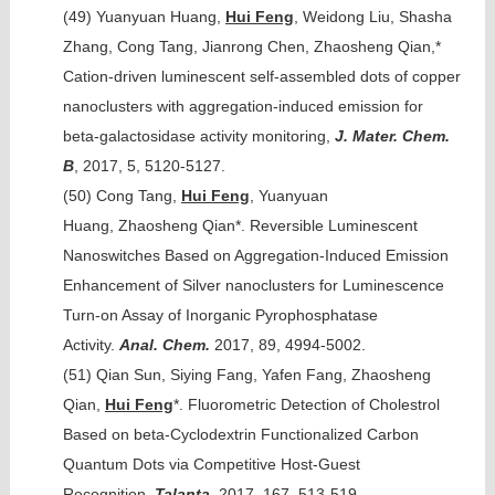
(49)
Yuanyuan Huang,
Hui Feng
, Weidong Liu, Shasha
Zhang, Cong Tang, Jianrong Chen, Zhaosheng Qian,*
Cation-driven luminescent self-assembled dots of copper
nanoclusters with aggregation-induced emission for
beta-galactosidase activity monitoring,
J. Mater. Chem.
B
, 2017, 5, 5120-5127.
(50)
Cong Tang,
Hui Feng
, Yuanyuan
Huang, Zhaosheng Qian*. Reversible Luminescent
Nanoswitches Based on Aggregation-Induced Emission
Enhancement of Silver nanoclusters for Luminescence
Turn-on Assay of Inorganic Pyrophosphatase
Activity.
Anal. Chem.
2017, 89, 4994-5002.
(51)
Qian Sun, Siying Fang, Yafen Fang, Zhaosheng
Qian,
Hui Feng
*. Fluorometric Detection of Cholestrol
Based on beta-Cyclodextrin Functionalized Carbon
Quantum Dots via Competitive Host-Guest
Recognition.
Talanta
, 2017, 167, 513-519.