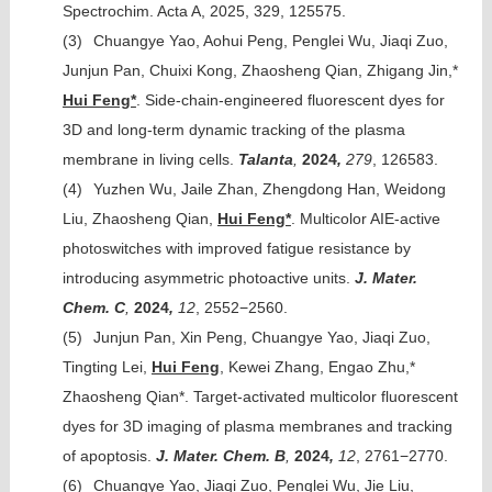
Spectrochim. Acta A, 2025, 329, 125575.
(3)
Chuangye Yao, Aohui Peng, Penglei Wu, Jiaqi Zuo,
Junjun Pan, Chuixi Kong, Zhaosheng Qian, Zhigang Jin,*
Hui Feng*
. Side-chain-engineered fluorescent dyes for
3D and long-term dynamic tracking of the plasma
membrane in living cells.
Talanta
,
2024
,
279
, 126583.
(4)
Yuzhen Wu, Jaile Zhan, Zhengdong Han, Weidong
Liu, Zhaosheng Qian,
Hui Feng*
. Multicolor AIE-active
photoswitches with improved fatigue resistance by
introducing asymmetric photoactive units.
J. Mater.
Chem. C
,
2024
,
12
, 2552−2560.
(5)
Junjun Pan, Xin Peng, Chuangye Yao, Jiaqi Zuo,
Tingting Lei,
Hui Feng
, Kewei Zhang, Engao Zhu,*
Zhaosheng Qian*. Target-activated multicolor fluorescent
dyes for 3D imaging of plasma membranes and tracking
of apoptosis.
J. Mater. Chem. B
,
2024
,
12
, 2761−2770.
(6)
Chuangye Yao, Jiaqi Zuo, Penglei Wu, Jie Liu,