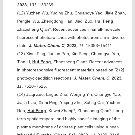
2023
,
133
, 133269.
(12)
Yuzhen Wu, Yuqing Zhu, Chuangye Yao, Jiale Zhan,
Penglei Wu, Zhengdong Han, Jiaqi Zuo,
Hui Feng
,
Zhaosheng Qian*. Recent advances in small-molecule
fluorescent photoswitches with photochromism in diverse
state.
J. Mater. Chem. C
,
2023
,
11
, 15393−15411.
(13)
Xinni Ping, Junjun Pan, Xin Peng, Chuangye Yao,
Tian Li,
Hui Feng
, Zhaosheng Qian*. Recent advances
in photoresponsive fluorescent materials based on [2+2]
photocycloaddition reactions.
J. Mater. Chem. C
,
2023
,
11
, 7510−7525.
(14)
Jiaqi Zuo, Engao Zhu, Wenjing Yin, Changye Yao,
Jiajia Liao, Xinni Ping, Yuqing Zhu, Xuting Cai, Yuchun
Rao,
Hui Feng
, Kewei Zhang
*
, Zhaosheng Qian*. Long-
term spatiotemporal and highly specific imaging of the
plasma membrane of diverse plant cells using a near-