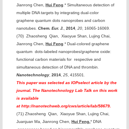
Jianrong Chen,
Hui Feng
.* Simultaneous detection of
multiple DNA targets by integrating dual-color
graphene quantum dots nanoprobes and carbon
nanotubes.
Chem. Eur. J.
,
2014
,
20
, 16065-16069.
(70)
Zhaosheng Qian, Xiaoyue Shan, Lujing Chai,
Jianrong Chen,
Hui Feng
.* Dual-colored graphene
quantum dots-labeled nanoprobes/graphene oxide:
functional carbon materials for respective and
simultaneous detection of DNA and thrombin.
Nanotechnology
,
2014
,
25
, 415501.
This paper was selected as IOPselect article by the
journal. The Nanotechnology Lab Talk on this work
is available
at http://nanotechweb.org/cws/article/lab/58679.
(71)
Zhaosheng Qian, Xiaoyue Shan, Lujing Chai,
Juanjuan Ma, Jianrong Chen,
Hui Feng.
* DNA