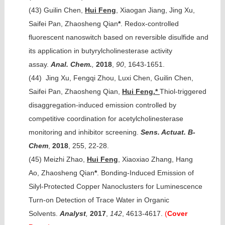
(43)
Guilin Chen,
Hui Feng
, Xiaogan Jiang, Jing Xu,
Saifei Pan, Zhaosheng Qian
*
. Redox-controlled
fluorescent nanoswitch based on reversible disulfide and
its application in butyrylcholinesterase activity
assay.
Anal.
Chem.
,
2018
,
90
, 1643-1651.
(44)
Jing Xu, Fengqi Zhou, Luxi Chen, Guilin Chen,
Saifei Pan, Zhaosheng Qian,
Hui Feng.*
Thiol-triggered
disaggregation-induced emission controlled by
competitive coordination for acetylcholinesterase
monitoring and inhibitor screening.
Sens. Actuat. B-
Chem
,
2018
, 255, 22-28.
(45)
Meizhi Zhao,
Hui Feng
, Xiaoxiao Zhang, Hang
Ao, Zhaosheng Qian
*
. Bonding-Induced Emission of
Silyl-Protected Copper Nanoclusters for Luminescence
Turn-on Detection of Trace Water in Organic
Solvents.
Analyst
,
2017
,
142
, 4613-4617.
(
Cover