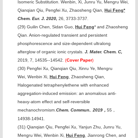
Isomeric Substitution. Wenbin, Xi, Junru Yu, Mengru Wei,
Qianqian Qiu, Pengfei Xu, Zhaosheng Qian,
Hui Feng*
Chem. Eur. J. 2020,
26, 3733-3737.
(29)
Guilin Chen, Sidan Guo,
Hui Feng
* and Zhaosheng
Qian. Anion-regulated transient and persistent
phosphorescence and size-dependent ultralong
afterglow of organic ionic crystals.
J. Mater. Chem. C,
2019, 7, 14535--14542.
(
Cover Paper
)
(30)
Pengfei Xu, Qianqian Qiu, Xinru Ye, Mengru
Wei, Wenbin Xi,
Hui Feng
, Zhaosheng Qian,
Halogenated tetraphenylethene with enhanced
aggregation-induced emission: an anomalous anti-
heavy-atom effect and self-reversible
mechanochromism.
Chem. Commun.
2019
55
，
，
,
14938-14941.
(31)
Qianqian Qiu, Pengfei Xu, Yanjun Zhu, Junru Yu,
Mengru Wei, Wenbin Xi,
Hui Feng
, Jianrong Chen, and