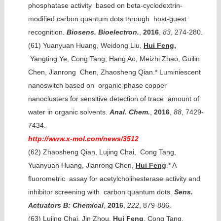
phosphatase activity based on beta-cyclodextrin-
modified carbon quantum dots through host-guest
recognition.
Biosens. Bioelectron.
,
2016
,
83
, 274-280.
(61)
Yuanyuan Huang, Weidong Liu,
Hui Feng,
Yangting Ye, Cong Tang, Hang Ao, Meizhi Zhao, Guilin
Chen, Jianrong Chen, Zhaosheng Qian.* Luminiescent
nanoswitch based on organic-phase copper
nanoclusters for sensitive detection of trace amount of
water in organic solvents.
Anal. Chem.
,
2016
,
88
, 7429-
7434.
http://www.x-mol.com/news/3512
(62)
Zhaosheng Qian, Lujing Chai, Cong Tang,
Yuanyuan Huang, Jianrong Chen,
Hui Feng
.* A
fluorometric assay for acetylcholinesterase activity and
inhibitor screening with carbon quantum dots.
Sens.
Actuators B: Chemical
,
2016
,
222
, 879-886.
(63)
Lujing Chai, Jin Zhou,
Hui Feng
, Cong Tang,