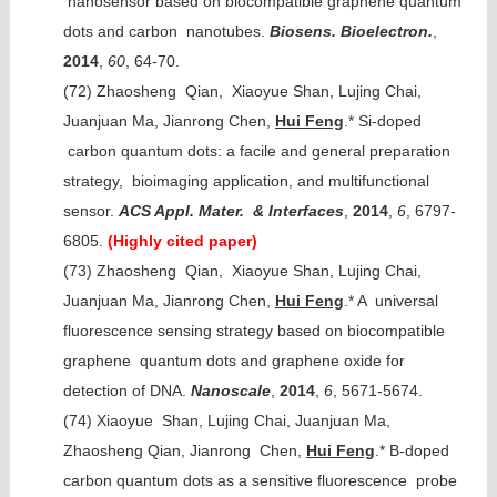
nanosensor based on biocompatible graphene quantum
dots and carbon nanotubes.
Biosens. Bioelectron.
,
2014
,
60
, 64-70.
(72)
Zhaosheng Qian, Xiaoyue Shan, Lujing Chai,
Juanjuan Ma, Jianrong Chen,
Hui Feng
.* Si-doped
carbon quantum dots: a facile and general preparation
strategy, bioimaging application, and multifunctional
sensor.
ACS Appl. Mater. & Interfaces
,
2014
,
6
, 6797-
6805.
(Highly cited paper)
(73)
Zhaosheng Qian, Xiaoyue Shan, Lujing Chai,
Juanjuan Ma, Jianrong Chen,
Hui Feng
.* A universal
fluorescence sensing strategy based on biocompatible
graphene quantum dots and graphene oxide for
detection of DNA.
Nanoscale
,
2014
,
6
, 5671-5674.
(74)
Xiaoyue Shan, Lujing Chai, Juanjuan Ma,
Zhaosheng Qian, Jianrong Chen,
Hui Feng
.* B-doped
carbon quantum dots as a sensitive fluorescence probe