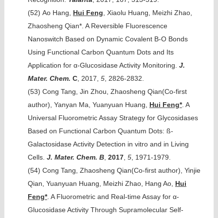
(52)
Ao Hang,
Hui Feng
, Xiaolu Huang, Meizhi Zhao,
Zhaosheng Qian*. A Reversible Fluorescence
Nanoswitch Based on Dynamic Covalent B-O Bonds
Using Functional Carbon Quantum Dots and Its
Application for α-Glucosidase Activity Monitoring.
J.
Mater. Chem.
C
, 2017,
5
, 2826-2832.
(53)
Cong Tang, Jin Zhou, Zhaosheng Qian(Co-first
author), Yanyan Ma, Yuanyuan Huang,
Hui Feng*
. A
Universal Fluorometric Assay Strategy for Glycosidases
Based on Functional Carbon Quantum Dots: ß-
Galactosidase Activity Detection in vitro and in Living
Cells.
J. Mater. Chem. B
,
2017
,
5
, 1971-1979.
(54)
Cong Tang, Zhaosheng Qian(Co-first author), Yinjie
Qian, Yuanyuan Huang, Meizhi Zhao, Hang Ao,
Hui
Feng*
. A Fluorometric and Real-time Assay for α-
Glucosidase Activity Through Supramolecular Self-