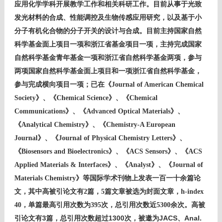
应用化学学科开展教学工作和相关科研工作。目前从事于光致
发光材料的合成、性能调控及生物传感应用研究，以及基于小
分子有机化合物的分子开关的设计与合成。目前主持国家自然
科学基金面上项目一项和浙江省基金项目一项，主持完成国家
自然科学基金青年基金一项和浙江省自然科学基金两项，参与
两项国家自然科学基金面上项目和一项浙江省自然科学基金，
参与完成横向项目一项；已在
《Journal of American Chemical
Society》、《Chemical Science》、《Chemical
Communications》、《Advanced Optical Materials》、
《Analytical Chemistry》、《Chemistry-A European
Journal》、《Journal of Physical Chemistry Letters》、
《Biosensors and Bioelectronics》、《ACS Sensors》、《ACS
Applied Materials & Interfaces》、《Analyst》、《Journal of
Materials Chemistry》等国际学术刊物上发表一百一十余篇论
文，其中高被引论文有2篇，5篇文章被选为封面文章，h-index
40，单篇最高引用次数为395次，总引用次数近5300余次。
高被
3
1300
JACS
Anal.
引论文有
篇，总引用次数超过
次，被邀为
、