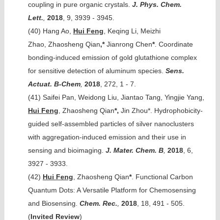
coupling in pure organic crystals.
J. Phys. Chem.
Lett.
,
2018
, 9, 3939 - 3945.
(40)
Hang Ao,
Hui Feng
, Keqing Li, Meizhi
Zhao, Zhaosheng Qian
,*
Jianrong Chen
*
. Coordinate
bonding-induced emission of gold glutathione complex
for sensitive detection of aluminum species.
Sens.
Actuat. B
-Chem
,
2018
, 272, 1 - 7.
(41)
Saifei Pan, Weidong Liu, Jiantao Tang, Yingjie Yang,
Hui Feng
, Zhaosheng Qian
*,
Jin Zhou*. Hydrophobicity-
guided self-assembled particles of silver nanoclusters
with aggregation-induced emission and their use in
sensing and bioimaging.
J. Mater. Chem. B
,
2018
, 6,
3927 - 3933.
(42)
Hui Feng
, Zhaosheng Qian
*
. Functional Carbon
Quantum Dots: A Versatile Platform for Chemosensing
and Biosensing.
Chem. Rec.
,
2018
, 18, 491 - 505.
(
Invited Review
)