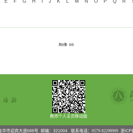
E
F
G
H
I
J
K
L
M
N
O
P
Q
R
共0条 0/0
教师个人主页移动版
华市迎宾大道688号 邮编
321004
浙ICP
：
联系电话：0579-82298909