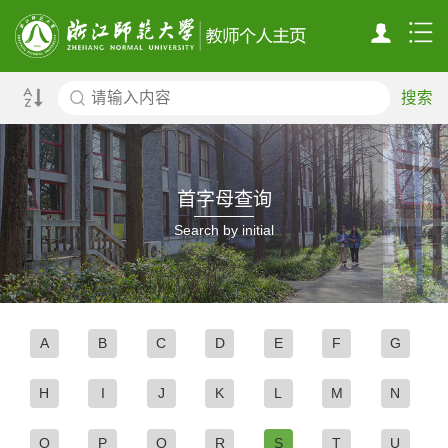
搜索
首字母查询
Search by initial
A
B
C
D
E
F
G
H
I
J
K
L
M
N
O
P
Q
R
S
T
U