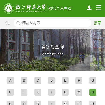
搜索
首字母查询
Search by initial
A
B
C
D
E
F
G
H
I
J
K
L
M
N
O
P
Q
R
S
T
U