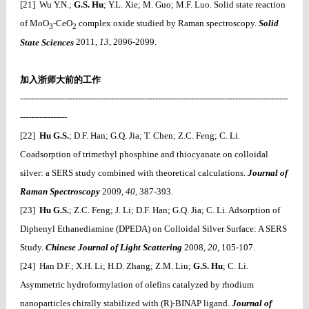
[21] Wu Y.N.;
G.S. Hu
; Y.L. Xie; M. Guo; M.F. Luo. Solid state reaction
of MoO
-CeO
complex oxide studied by Raman spectroscopy.
Solid
3
2
State Sciences
2011,
13
, 2096-2099.
加入浙师大前的工作
-------------------------------------------------------------------------------------------------
-----------------
[22]
Hu G.S.
; D.F. Han; G.Q. Jia; T. Chen; Z.C. Feng; C. Li.
Coadsorption of trimethyl phosphine and thiocyanate on colloidal
silver: a SERS study combined with theoretical calculations.
Journal of
Raman Spectroscopy
2009,
40
, 387-393.
[23]
Hu G.S.
; Z.C. Feng; J. Li; D.F. Han; G.Q. Jia; C. Li. Adsorption of
Diphenyl Ethanediamine (DPEDA) on Colloidal Silver Surface: A SERS
Study.
Chinese Journal of Light Scattering
2008,
20
, 105-107.
[24] Han D.F.; X.H. Li; H.D. Zhang; Z.M. Liu;
G.S. Hu
; C. Li.
Asymmetric hydroformylation of olefins catalyzed by rhodium
nanoparticles chirally stabilized with (R)-BINAP ligand.
Journal of