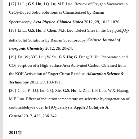
[17] Li L.;
G.S. Hu
; J.Q. Lu; M.F. Luo.
Review of Oxygen Vacancies in
CeO
-Doped Solid Solutions as Characterized by Raman
2
Spectroscopy.
Acta Physico-Chimica Sinica
2012,
28
, 1012-1020.
[18] Li L.;
G.S. Hu
; F. Chen; M.F. Luo.
Defect Sites in the Ce
Gd
O
-
1-x
x
2
delta Solid Solutions by Raman Spectroscopy.
Chinese Journal of
Inorganic Chemistry
2012,
28
, 20-24.
[19] Dai W.; Y.C. Liu; W. Su;
G.S. Hu
; G. Deng; X. Hu. Preparation and
CO
Sorption of a High Surface Area Activated Carbon Obtained from
2
the KOH Activation of Finger Citron Residue.
Adsorption Science &
Technology
2012,
30
, 183-191.
[20] Chen P.; J.Q. Lu; G.Q. Xie;
G.S. Hu
; L. Zhu; L.F. Luo; W.X. Huang;
M.F. Luo. Effect of reduction temperature on selective hydrogenation of
crotonaldehyde over Ir/TiO
catalysts.
Applied Catalysis A:
2
General
2012,
433
, 236-242.
2011
年