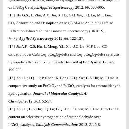
on Ir/SiO
Catalyst.
Applied Spectroscopy
2012,
66
, 600-605.
2
[13]
Hu G.S.
; L. Zhu; A.M. Jia; X. Hu; G.Q. Xie; J.Q. Lu; M.F. Luo.
CO
Adsorption and Desorption on MgO/Al
O
: An In Situ Diffuse
2
2
3
Reflection Infrared Fourier Transform Spectroscopy (DRIFTS)
Study.
Applied Spectroscopy
2012,
66
, 122-127.
[14] Jia A.P.;
G.S. Hu
; L. Meng; Y.L. Xie; J.Q. Lu; M.F. Luo. CO
oxidation over CuO/Ce
Cu
O
-delta and Ce
Cu
O
-delta catalysts:
1-x
x
2
1-x
x
2
Synergetic effects and kinetic study.
Journal of Catalysis
2012,
289
,
199-209.
[15] Zhu L.; J.Q. Lu; P. Chen; X. Hong; G.Q. Xie;
G.S. Hu
; M.F. Luo. A
comparative study on Pt/CeO
and Pt/ZrO
catalysts for crotonaldehyde
2
2
hydrogenation.
Journal of Molecular Catalysis A:
Chemical
2012,
361
, 52-57.
[16] Zhu L.;
G.S. Hu
; J.Q. Lu; G.Q. Xie; P. Chen; M.F. Luo. Effects of Ir
content on selective hydrogenation of crotonaldehyde over
Ir/ZrO
catalysts.
Catalysis Communications
2012,
21
, 5-8.
2