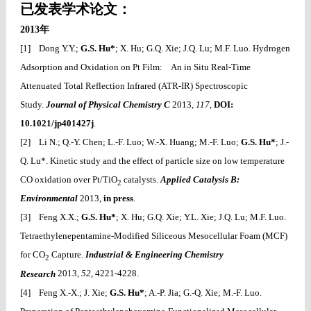
已发表学术论文：
2013
年
[1] Dong Y.Y.;
G.S. Hu*
; X. Hu; G.Q. Xie; J.Q. Lu; M.F. Luo. Hydrogen
Adsorption and Oxidation on Pt Film: An in Situ Real-Time
Attenuated Total Reflection Infrared (ATR-IR) Spectroscopic
Study.
Journal of Physical Chemistry C
2013,
117
,
DOI:
10.1021/jp401427j
.
[2] Li N.; Q.-Y. Chen; L.-F. Luo; W.-X. Huang; M.-F. Luo;
G.S. Hu*
; J.-
Q. Lu*. Kinetic study and the effect of particle size on low temperature
CO oxidation over Pt/TiO
catalysts.
Applied Catalysis B:
2
Environmental
2013,
in press
.
[3] Feng X.X.;
G.S. Hu*
; X. Hu; G.Q. Xie; Y.L. Xie; J.Q. Lu; M.F. Luo.
Tetraethylenepentamine-Modified Siliceous Mesocellular Foam (MCF)
for CO
Capture.
Industrial & Engineering Chemistry
2
Research
2013,
52
, 4221-4228.
[4] Feng X.-X.; J. Xie;
G.S. Hu*
; A.-P. Jia; G.-Q. Xie; M.-F. Luo.