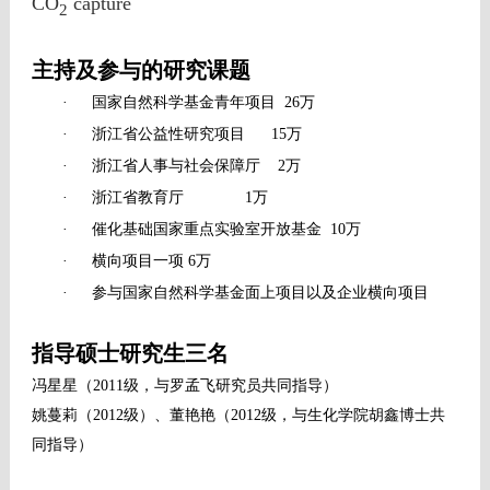
CO
capture
2
主持及参与的研究课题
·
国家自然科学基金青年项目
26
万
·
浙江省公益性研究项目
15
万
·
浙江省人事与社会保障厅
2
万
·
浙江省教育厅
1
万
·
催化基础国家重点实验室开放基金
10
万
·
横向项目一项
6
万
·
参与国家自然科学基金面上项目以及企业横向项目
指导硕士研究生三名
冯星星（
2011
级，与罗孟飞研究员共同指导）
姚蔓莉（
2012
级）、董艳艳（
2012
级，与生化学院胡鑫博士共
同指导）