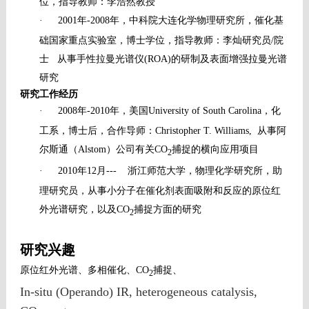
位，指导教师：李浩然教授
·
2001
年
-2008
年，中科院大连化学物理研究所，催化基
础国家重点实验室，博士学位，指导教师：李灿研究员
/
院
士
从事手性拉曼光谱仪
(ROA)
的研制及表面增强拉曼光谱
研究
研究工作经历
·
2008
年
-2010
年，美国
University of South Carolina
，化
工系，博士后，合作导师：
Christopher T. Williams,
从事阿
尔斯通（
Alstom
）公司有关
CO
捕捉的横向应用项目
2
·
2010
年
12
月
---
浙江师范大学，物理化学研究所，助
理研究员，从事小分子在催化剂表面吸附和反应的原位红
外光谱研究，以及
CO
捕捉方面的研究
2
研究兴趣
原位红外光谱、多相催化、
CO
捕捉、
2
In-situ (Operando) IR, heterogeneous catalysis,