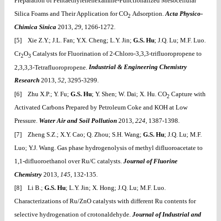
Preparation of Pentaethylenehexamine-Functionalized Mesocellular
Silica Foams and Their Application for CO
Adsorption.
Acta Physico-
2
Chimica Sinica
2013,
29
, 1266-1272.
[5] Xie Z.Y.; J.L. Fan; Y.X. Cheng; L.Y. Jin;
G.S. Hu
; J.Q. Lu; M.F. Luo.
Cr
O
Catalysts for Fluorination of 2-Chloro-3,3,3-trifluoropropene to
2
3
2,3,3,3-Tetrafluoropropene.
Industrial & Engineering Chemistry
Research
2013,
52
, 3295-3299.
[6] Zhu X.P.; Y. Fu;
G.S. Hu
; Y. Shen; W. Dai; X. Hu. CO
Capture with
2
Activated Carbons Prepared by Petroleum Coke and KOH at Low
Pressure.
Water Air and Soil Pollution
2013,
224
, 1387-1398.
[7] Zheng S.Z.; X.Y. Cao; Q. Zhou; S.H. Wang;
G.S. Hu
; J.Q. Lu; M.F.
Luo; Y.J. Wang. Gas phase hydrogenolysis of methyl difluoroacetate to
1,1-difluoroethanol over Ru/C catalysts.
Journal of Fluorine
Chemistry
2013,
145
, 132-135.
[8] Li B.;
G.S. Hu
; L.Y. Jin; X. Hong; J.Q. Lu; M.F. Luo.
Characterizations of Ru/ZnO catalysts with different Ru contents for
selective hydrogenation of crotonaldehyde.
Journal of Industrial and