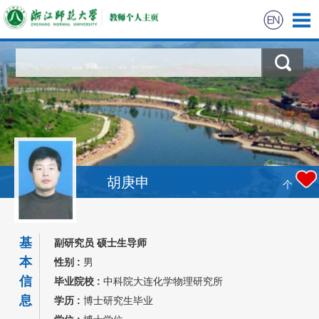
胡庚申
个
基
副研究员 硕士生导师
本
性别 :
男
信
毕业院校 :
中科院大连化学物理研究所
息
学历 :
博士研究生毕业