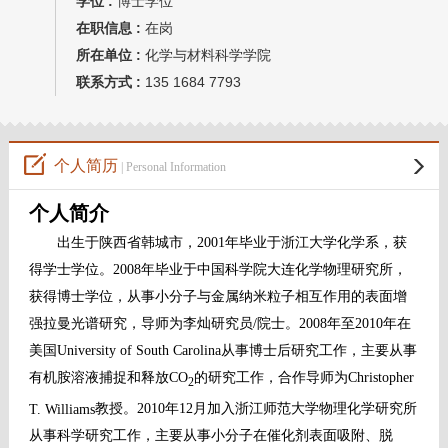
学位 :
博士学位
在职信息 :
在岗
所在单位 :
化学与材料科学学院
联系方式 :
135 1684 7793
个人简历
| Personal Information
个人简介
出生于陕西省韩城市，
2001
年毕业于浙江大学化学系，获
得学士学位。
2008
年毕业于中国科学院大连化学物理研究所，
获得博士学位，从事小分子与金属纳米粒子相互作用的表面增
强拉曼光谱研究，导师为李灿研究员
/
院士。
2008
年至
2010
年在
美国
University of South Carolina
从事博士后研究工作，
主要从事
有机胺溶液捕捉和释放
CO
的研究工作，
合作导师为
Christopher
2
T. Williams
教授。
2010
年
12
月加入浙江师范大学物理化学研究所
从事科学研究工作，主要从事小分子在催化剂表面吸附、脱