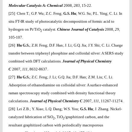
Molecular Catalysis A: Chemical
2008,
283
, 15-22.
[25] Chen T.; G.P. Wu; Z.C. Feng;
G.S. Hu
; W.G. Su; P.L. Ying; C. Li. In
situ FT-IR study of photocatalytic decomposition of formic acid to
hydrogen on Pt/TiO
catalyst.
Chinese Journal of Catalysis
2008,
29
,
2
105-107.
[26]
Hu G.S.
; Z.H. Feng; D.F. Han; J. Li; G.Q. Jia; J.Y. Shi; C. Li. Charge
transfer between triphenyl phosphine and colloidal silver: A SERS study
combined with DFT calculations.
Journal of Physical Chemistry
C
2007,
111
, 8632-8637.
[27]
Hu G.S.
; Z.C. Feng; J. Li; G.Q. Jia; D.F. Han; Z.M. Liu; C. Li.
Adsorption of ethanediamine on colloidal silver: A surface-enhanced
raman spectroscopy study combined with density functional theory
calculations.
Journal of Physical Chemistry C
2007,
111
, 11267-11274.
[28] Lei Z.B.; Y. Xiao; L.Q. Dang; W.S. You;
G.S. Hu
; J. Zhang. Nickel-
catalyzed fabrication of SiO
, TiO
/graphitized carbon, and the
2
2
resultant graphitized carbon with periodically macroporous