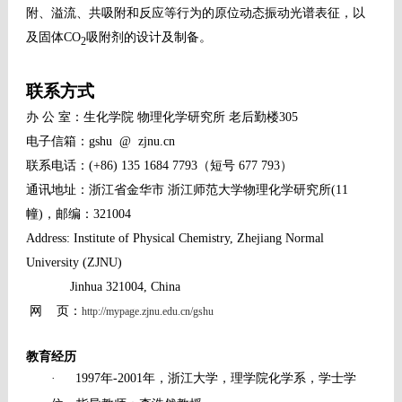
附、溢流、共吸附和反应等行为的原位动态振动光谱表征，以
及固体
CO
吸附剂的设计及制备。
2
联系方式
办
公
室：生化学院 物理化学研究所 老后勤楼305
电子信箱：gshu @ zjnu.cn
联系电话：
(+86) 135 1684 7793
（短号
677 793
）
通讯地址：浙江省金华市
浙江师范大学物理化学研究所
(11
幢
)
，邮编：
321004
Address: Institute of Physical Chemistry, Zhejiang Normal
University (ZJNU)
Jinhua 321004, China
网
页
：
http://mypage.zjnu.edu.cn/gshu
教育经历
·
1997
年
-2001
年，浙江大学，理学院化学系，学士学