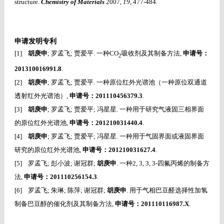
structure.
Chemistry of Materials
2007,
19
, 477-484.
申请发明专利
[1]
胡庚申
;
罗孟飞
;
贾爱平
.
一种
CO
吸收剂及其制备方法
,
申请号：
2
201310016991.8
.
[2]
胡庚申
;
罗孟飞
;
贾爱平
.
一种原位红外光谱池（一种原位双通道
透射红外光谱池）
,
申请号：
201110456379.3
.
[3]
胡庚申
;
罗孟飞
;
贾爱平
;
冯星星
.
一种用于研究气液固三相界面
的原位红外光谱池
,
申请号：
201210031440.4
.
[4]
胡庚申
;
罗孟飞
;
贾爱平
;
冯星星
.
一种用于气固界面或液固界面
研究的原位红外光谱池
,
申请号：
201210031627.4
.
[5]
罗孟飞
;
彭小波
;
谢冠群
;
胡庚申
.
一种
2, 3, 3, 3-
四氟丙烯的制备方
法
,
申请号：
201110256154.3
.
[6]
罗孟飞
;
朱琳
;
陈萍
;
谢冠群
;
胡庚申
.
用于气相巴豆醛选择性加氢
制备巴豆醇的催化剂及其制备方法
,
申请号：
201110116987.X
.