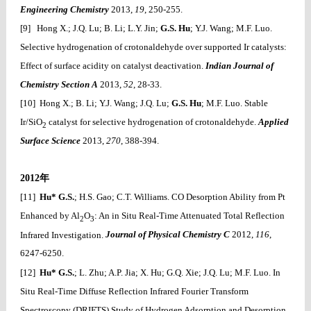
Engineering Chemistry
2013,
19
, 250-255.
[9] Hong X.; J.Q. Lu; B. Li; L.Y. Jin;
G.S. Hu
; Y.J. Wang; M.F. Luo.
Selective hydrogenation of crotonaldehyde over supported Ir catalysts:
Effect of surface acidity on catalyst deactivation.
Indian Journal of
Chemistry Section A
2013,
52
, 28-33.
[10] Hong X.; B. Li; Y.J. Wang; J.Q. Lu;
G.S. Hu
; M.F. Luo. Stable
Ir/SiO
catalyst for selective hydrogenation of crotonaldehyde.
Applied
2
Surface Science
2013,
270
, 388-394.
2012
年
[11]
Hu* G.S.
; H.S. Gao; C.T. Williams. CO Desorption Ability from Pt
Enhanced by Al
O
: An in Situ Real-Time Attenuated Total Reflection
2
3
Infrared Investigation.
Journal of Physical Chemistry C
2012,
116
,
6247-6250.
[12]
Hu* G.S.
; L. Zhu; A.P. Jia; X. Hu; G.Q. Xie; J.Q. Lu; M.F. Luo. In
Situ Real-Time Diffuse Reflection Infrared Fourier Transform
Spectroscopy (DRIFTS) Study of Hydrogen Adsorption and Desorption