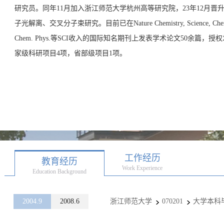
研究员。同年
11
月加入浙江师范大学杭州高等研究院，
23
年
12
月晋升
子光解离、交叉分子束研究。目前已在
Nature Chemistry, Science, Che
Chem. Phys.
等
SCI
收入的国际知名期刊上发表学术论文5
0
余篇，授权
家级科研项目
4
项，省部级项目
1
项。
工作经历
教育经历
Work Experience
Education Background
2004.9
2008.6
浙江师范大学
070201
大学本科