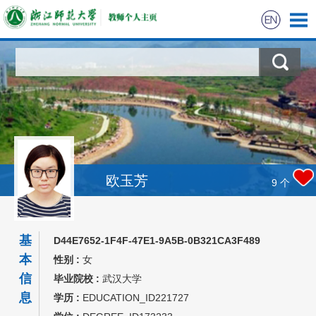
欧玉芳
9
个
基
D44E7652-1F4F-47E1-9A5B-0B321CA3F489
本
性别 :
女
信
毕业院校 :
武汉大学
息
学历 :
EDUCATION_ID221727