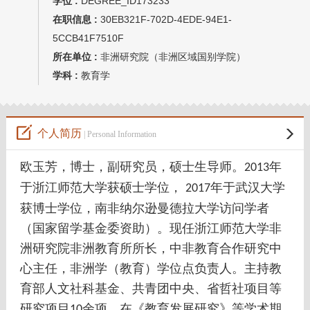
学位 :
DEGREE_ID173233
在职信息 :
30EB321F-702D-4EDE-94E1-
5CCB41F7510F
所在单位 :
非洲研究院（非洲区域国别学院）
学科 :
教育学
个人简历
| Personal Information
欧玉芳，博士，副研究员，硕士生导师。
年
2013
于浙江师范大学获硕士学位，
年于武汉大学
2017
获博士学位，南非纳尔逊曼德拉大学访问学者
（国家留学基金委资助）。现任浙江师范大学非
洲研究院非洲教育所所长，中非教育合作研究中
心主任，非洲学（教育）学位点负责人。主持教
育部人文社科基金、共青团中央、省哲社项目等
研究项目
余项。在《教育发展研究》等学术期
10