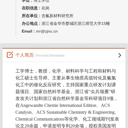
学位 :
博士学位
在职信息 :
在岗
所在单位 :
含氟新材料研究所
办公地点 :
浙江省金华市婺城区浙江师范大学15幢
Email :
mr@zjnu.cn
个人简历
| Personal Information
工学
博士，
教授
，化学、材料科学与工程和材料与
化工硕士生导师
。主要
从事生物质高值转化及氟氯
化工中的催化反应研究，主持国家重点研发计划课
题项目、国家自然科学基金、浙江省“尖兵领雁”研
发攻关计划和浙江省自然科学基金等科研项目
9
项，
在
Angewandte Chemie International Edition
、ACS
Catalysis、
A
CS Sustainable Chemistry & Engineering
、
C
hemical Communications
等化学、化工领域期刊发表
论文
2
0
余篇，申请发明专利
2
0
余项，授权美国发明