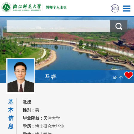
马睿
58
个
基
教授
本
性别 :
男
信
毕业院校 :
天津大学
息
学历 :
博士研究生毕业