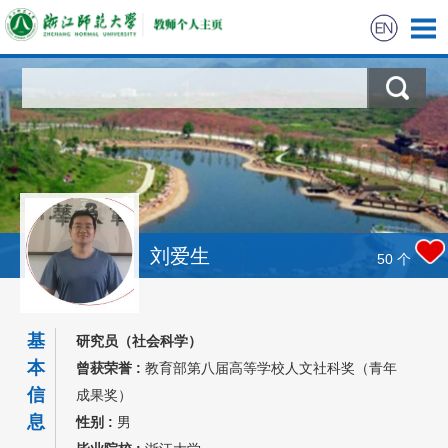
刘爱生
50
个
基
研究员（社会科学）
本
曾获荣誉 :
教育部第八届高等学校人文社科奖（青年
信
成果奖）
息
性别 :
男