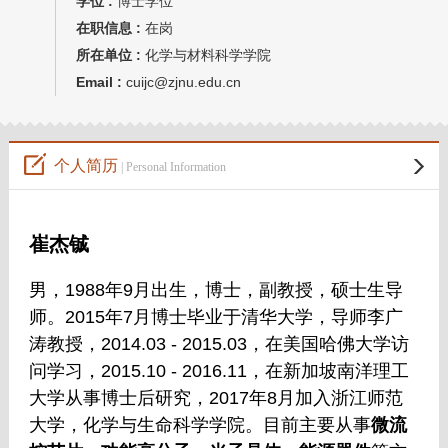
学位 :
博士学位
在职信息 :
在岗
所在单位 :
化学与材料科学学院
Email :
cuijc@zjnu.edu.cn
个人简历
| Personal Information
崔杰铖
男，
1988
年
9
月出生，博士，副教授，硕士生导
师。
2015
年
7
月博士毕业于清华大学，导师李广
涛教授，
2014.03 - 2015.03
，在美国哈佛大学访
问学习，
2015.10 - 2016.11
，在新加坡南洋理工
大学从事博士后研究，
2017
年
8
月加入浙江师范
大学，化学与生命科学学院。目前主要从事
微流