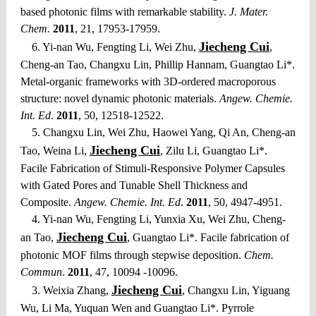
based photonic films with remarkable stability.
J. Mater.
Chem.
2011
, 21, 17953-17959.
Jiecheng Cui
6. Yi-nan Wu, Fengting Li, Wei Zhu,
,
Cheng-an Tao, Changxu Lin, Phillip Hannam, Guangtao Li*.
Metal-organic frameworks with 3D-ordered macroporous
structure: novel dynamic photonic materials.
Angew. Chemie.
Int. Ed
.
2011
, 50, 12518-12522.
5. Changxu Lin, Wei Zhu, Haowei Yang, Qi An, Cheng-an
Jiecheng Cui
Tao, Weina Li,
, Zilu Li, Guangtao Li*.
Facile Fabrication of Stimuli-Responsive Polymer Capsules
with Gated Pores and Tunable Shell Thickness and
Composite.
Angew. Chemie. Int. Ed
.
2011
, 50, 4947-4951.
4. Yi-nan Wu, Fengting Li, Yunxia Xu, Wei Zhu, Cheng-
Jiecheng Cui
an Tao,
, Guangtao Li*. Facile fabrication of
photonic MOF films through stepwise deposition.
Chem.
Commun
.
2011
, 47, 10094 -10096.
Jiecheng Cui
3. Weixia Zhang,
, Changxu Lin, Yiguang
Wu, Li Ma, Yuquan Wen and Guangtao Li*. Pyrrole