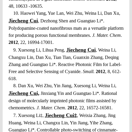
48, 10633 -10635.
10. Haowei Yang, Yue Lan, Wei Zhu, Weina Li, Dan Xu,
Jiecheng Cui
, Dezhong Shen and Guangtao Li*.
Polydopamine-coated nanofibrous mats as a versatile platform
for producing porous functional membranes.
J. Mater. Chem
.
2012
, 22, 16994-17001.
Jiecheng Cui
9. Xuesong Li, Lihua Peng,
, Weina Li,
Changxu Lin, Dan Xu, Tian Tian, Guanxin Zhang, Deqing
Zhang and Guangtao Li*. Reactive Photonic Film for Label-
Free and Selective Sensing of Cyanide.
Small.
2012
, 8, 612-
618.
8. Dan Xu, Wei Zhu, Yin Jiang, Xuesong Li, Weina Li,
Jiecheng Cui,
Jinxiang Yin and Guangtao Li*. Rational
design of molecularly imprinted photonic films assisted by
chemometrics.
J. Mater. Chem
.
2012
, 22, 16572-16581.
Jiecheng Cui‡
7. Xuesong Li‡,
, Weixia Zhang, Jing
Huang, Weina Li, Changxu Lin, Yin Jiang, Yihe Zhang,
Guangtao Li*. Controllable photo-switching of cinnamate-