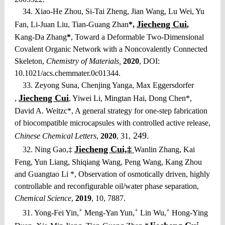
34. Xiao-He Zhou, Si-Tai Zheng, Jian Wang, Lu Wei, Yu
Jiecheng Cui
Fan, Li-Juan Liu, Tian-Guang Zhan
*,
,
Kang-Da Zhang
*
, Toward a Deformable Two-Dimensional
Covalent Organic Network with a Noncovalently Connected
Skeleton,
Chemistry of Materials,
2020
, DOI:
10.1021/acs.chemmater.0c01344.
33. Zeyong Suna, Chenjing Yanga, Max Eggersdorfer
Jiecheng Cui
,
, Yiwei Li, Mingtan Hai, Dong Chen*,
David A. Weitzc*, A general strategy for one-step fabrication
of biocompatible microcapsules with controlled active release,
249.
Chinese Chemical Letters
,
2020
, 31,
Jiecheng Cui,‡
32. Ning Gao,‡
Wanlin Zhang, Kai
Feng, Yun Liang, Shiqiang Wang, Peng Wang, Kang Zhou
and Guangtao Li *, Observation of osmotically driven, highly
controllable and reconfigurable oil/water phase separation,
Chemical Science
,
2019
, 10, 7887.
+
+
+
31. Yong-Fei Yin,
Meng-Yan Yun,
Lin Wu,
Hong-Ying