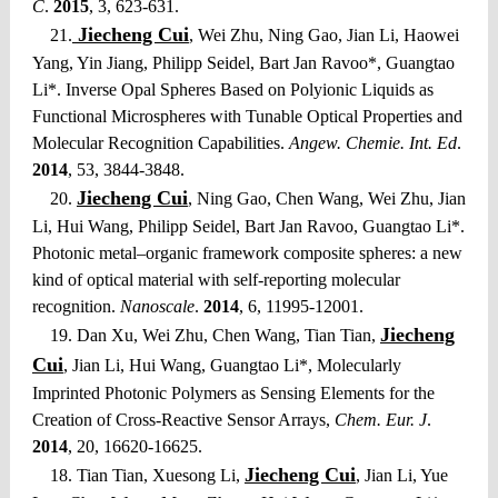
C
.
2015
, 3, 623-631.
Jiecheng Cui
21.
, Wei Zhu, Ning Gao, Jian Li, Haowei
Yang, Yin Jiang, Philipp Seidel, Bart Jan Ravoo*, Guangtao
Li*. Inverse Opal Spheres Based on Polyionic Liquids as
Functional Microspheres with Tunable Optical Properties and
Molecular Recognition Capabilities.
Angew. Chemie. Int. Ed
.
2014
, 53, 3844-3848.
Jiecheng Cui
20.
, Ning Gao, Chen Wang, Wei Zhu, Jian
Li, Hui Wang, Philipp Seidel, Bart Jan Ravoo, Guangtao Li*.
Photonic metal–organic framework composite spheres: a new
kind of optical material with self-reporting molecular
recognition.
Nanoscale
.
2014
, 6, 11995-12001.
Jiecheng
19. Dan Xu, Wei Zhu, Chen Wang, Tian Tian,
Cui
, Jian Li, Hui Wang, Guangtao Li*, Molecularly
Imprinted Photonic Polymers as Sensing Elements for the
Creation of Cross-Reactive Sensor Arrays,
Chem. Eur. J
.
2014
, 20, 16620-16625.
Jiecheng Cui
18. Tian Tian, Xuesong Li,
, Jian Li, Yue