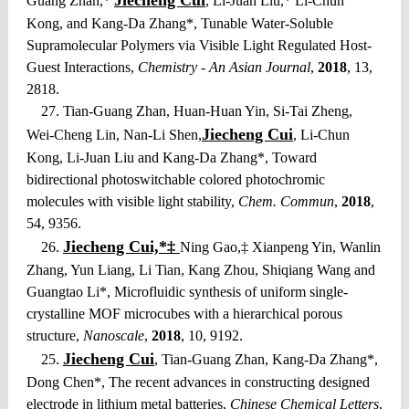
Jiecheng Cui
Guang Zhan,*
, Li-Juan Liu,* Li-Chun
Kong, and Kang-Da Zhang*, Tunable Water-Soluble
Supramolecular Polymers via Visible Light Regulated Host-
Guest Interactions,
Chemistry - An Asian Journal
,
2018
, 13,
2818.
27. Tian-Guang Zhan, Huan-Huan Yin, Si-Tai Zheng,
Jiecheng Cui
Wei-Cheng Lin, Nan-Li Shen,
, Li-Chun
Kong, Li-Juan Liu and Kang-Da Zhang*, Toward
bidirectional photoswitchable colored photochromic
molecules with visible light stability,
Chem. Commun
,
2018
,
54, 9356.
Jiecheng Cui,*‡
26.
Ning Gao,‡ Xianpeng Yin, Wanlin
Zhang, Yun Liang, Li Tian, Kang Zhou, Shiqiang Wang and
Guangtao Li*, Microfluidic synthesis of uniform single-
crystalline MOF microcubes with a hierarchical porous
structure,
Nanoscale
,
2018
, 10, 9192.
Jiecheng Cui
25.
, Tian-Guang Zhan, Kang-Da Zhang*,
Dong Chen*, The recent advances in constructing designed
electrode in lithium metal batteries,
Chinese Chemical Letters
,