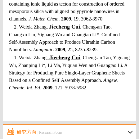
containing ionic liquid as tecton for construction of ordered
mesoporous silica with aligned polypyrrole nanowires in
channels.
J. Mater. Chem.
2009
, 19, 3962-3970.
Jiecheng Cui
2. Weixia Zhang,
, Cheng-an Tao,
Changxu Lin, Yiguang Wu and Guangtao Li*. Confined
Self-Assembly Approach to Produce Ultrathin Carbon
Nanofibers.
Langmuir
.
2009
, 25, 8235-8239.
Jiecheng Cui
1. Weixia Zhang,
, Cheng-an Tao, Yiguang
Wu, Zhanping Li*, Li Ma, Yuquan Wen and Guangtao Li. A
Strategy for Producing Pure Single-Layer Graphene Sheets
Based on a Confined Self-Assembly Approach.
Angew.
Chemie. Int. Ed
.
2009
, 121, 5978-5982.
研究方向
| Research Focus