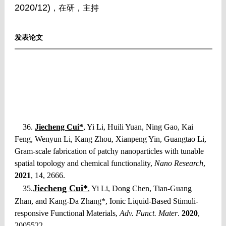
2020/12)
，在研，主持
发表论文
36.
Jiecheng Cui*
, Yi Li, Huili Yuan, Ning Gao, Kai
Feng, Wenyun Li, Kang Zhou, Xianpeng Yin, Guangtao Li,
Gram-scale fabrication of patchy nanoparticles with tunable
spatial topology and chemical functionality,
Nano Research
,
2021
, 14, 2666.
Jiecheng Cui*
35.
, Yi Li, Dong Chen, Tian-Guang
Zhan, and Kang-Da Zhang*, Ionic Liquid-Based Stimuli-
responsive Functional Materials,
Adv. Funct. Mater
.
2020
,
2005522.