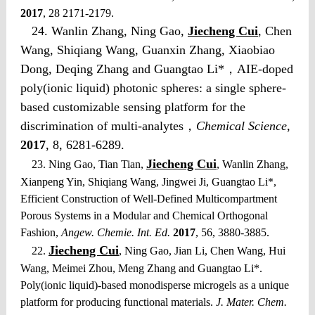
2017
, 28 2171-2179.
24. Wanlin Zhang, Ning Gao,
Jiecheng Cui
, Chen
Wang, Shiqiang Wang, Guanxin Zhang, Xiaobiao
Dong, Deqing Zhang and Guangtao Li*，AIE-doped
poly(ionic liquid) photonic spheres: a single sphere-
based customizable sensing platform for the
discrimination of multi-analytes，
Chemical Science
,
2017
, 8, 6281-6289.
Jiecheng Cui
23. Ning Gao, Tian Tian,
, Wanlin Zhang,
Xianpeng Yin, Shiqiang Wang, Jingwei Ji, Guangtao Li*,
Efficient Construction of Well-Defined Multicompartment
Porous Systems in a Modular and Chemical Orthogonal
Fashion,
Angew. Chemie. Int. Ed.
2017
, 56, 3880-3885.
Jiecheng Cui
22.
, Ning Gao, Jian Li, Chen Wang, Hui
Wang, Meimei Zhou, Meng Zhang and Guangtao Li*.
Poly(ionic liquid)-based monodisperse microgels as a unique
platform for producing functional materials.
J. Mater. Chem.