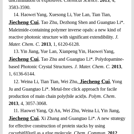
discrimination of explosives.
Chemical Science
.
2013
, 4,
3583-3590.
14. Haowei Yang, Xuesong Li, Yue Lan, Tian Tian,
Jiecheng Cui
, Tao Zhu, Dezhong Shen and Guangtao Li*.
Maleimide-containing polymer inverse opals: a new kind of
reactive photonic structure with significant extendibility.
J.
Mater. Chem. C
.
2013
, 1, 6120-6128.
13. Yin Jiang, Yue Lan, Xianpeng Yin, Haowei Yang,
Jiecheng Cui
, Tao Zhu and Guangtao Li*. Polydopamine-
based Photonic Crystal Structures.
J. Mater. Chem. C
.
2013
,
1, 6136-6144.
Jiecheng Cui
12. Weina Li, Tian Tian, Wei Zhu,
, Yong
Ju and Guangtao Li*. Metal-free click approach for facile
production of main chain poly(bile acid)s.
Polym. Chem
.
2013
, 4, 3057-3068.
11. Haowei Yang, Qi An, Wei Zhu, Weina Li, Yin Jiang,
Jiecheng Cui
, Xi Zhang and Guangtao Li*. A new strategy
for effective construction of protein stacks by using
cucurbit[8]uril as a glue molecule.
Chem. Commun
.
2012
,