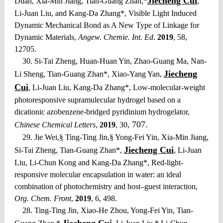
Jiecheng Cui
Duan, Xia-Min Jiang, Tian-Guang Zhan,*
,
Li-Juan Liu, and Kang-Da Zhang*, Visible Light Induced
Dynamic Mechanical Bond as A New Type of Linkage for
Dynamic Materials,
Angew. Chemie. Int. Ed
.
2019
, 58,
12705.
30. Si-Tai Zheng, Huan-Huan Yin, Zhao-Guang Ma, Nan-
Jiecheng
Li Sheng, Tian-Guang Zhan*, Xiao-Yang Yan,
Cui
, Li-Juan Liu, Kang-Da Zhang*, Low-molecular-weight
photoresponsive supramulecular hydrogel based on a
dicationic azobenzene-bridged pyridinium hydrogelator,
707.
Chinese Chemical Letters
,
2019
, 30,
29. Jie Wei,§ Ting-Ting Jin,§ Yong-Fei Yin, Xia-Min Jiang,
Jiecheng Cui
Si-Tai Zheng, Tian-Guang Zhan*,
, Li-Juan
Liu, Li-Chun Kong and Kang-Da Zhang*, Red-light-
responsive molecular encapsulation in water: an ideal
combination of photochemistry and host–guest interaction,
Org. Chem. Front
,
2019
, 6, 498.
28. Ting-Ting Jin, Xiao-He Zhou, Yong-Fei Yin, Tian-