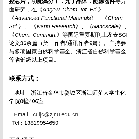
控芯片，功能高分子，光子晶体，能源器件
等方
面研究，在《
Angew. Chem. Int. Ed.
》、
《
Advanced Functional Materials
》、《
Chem.
Sci.
》、
《
Nano Research
》、《
Nanoscale
》
、
《
Chem. Commun.
》等国际重要期刊上发表
SCI
论文
36
余篇（第一作者
/
通讯作者
9
篇）。主持参
与多项国家自然科学基金、浙江省自然科学基金
等省部级以上项目。
联系方式：
地址：浙江省金华市婺城区浙江师范大学生化
学院
8
幢
406
室
Email
cuijc@zjnu.edu.cn
：
Tel
13819954650
：