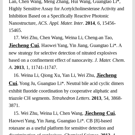
Lan, Chen Wang, Meng Zhang, Hui Wang, Guangtao Li*,
Highly Sensitive Assay for Acetylcholinesterase Activity and
Inhibition Based on a Specifically Reactive Photonic
Nanostructure,
ACS. Appl. Mater. Inter
.
2014
, 6, 15456-
15465.
17. Wei Zhu, Chen Wang, Weina Li, Cheng-an Tao,
Jiecheng Cui
, Haowei Yang, Yin Jiang, Guangtao Li*. A
new strategy for selective detection of nitrated explosives
based on a confinement effect of nanocavity.
J. Mater. Chem.
A
.
2013
, 1, 11741-11747.
Jiecheng
16. Weina Li, Qiong Xu, Yan Li, Wei Zhu,
Cui
, Yong Ju, Guangtao Li*. Neutral bile acid cyclic dimers
exhibit fluoride coordination by cooperative aliphatic and
triazole CH segments.
Tetrahedron Letters
.
2013
, 54, 3868-
3871.
Jiecheng Cui
15. Wei Zhu, Weina Li, Chen Wang,
,
Haowei Yang, Yin Jiang, Guangtao Li*. CB [8]-based
rotaxane as a useful platform for sensitive detection and