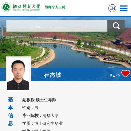
崔杰铖
54
个
基
副教授 硕士生导师
本
性别 :
男
信
毕业院校 :
清华大学
息
学历 :
博士研究生毕业