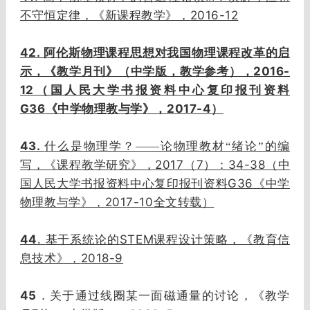
2016-12
不守恒定律，《新课程教学》，
42.
阿伦斯物理课程思想对我国物理课程改革的启
2016-
示，《教学月刊》（中学版，教学参考），
12
（国人民大学书报资料中心复印报刊资料
G36
2017-4
《中学物理教与学》，
）
43.
什么是物理学？——论物理教材“绪论”的编
2017
7
34-38
写，《课程教学研究》，
（
）：
（中
G36
国人民大学书报资料中心复印报刊资料
《中学
2017-10
物理教与学》，
全文转载）
44
.
STEM
基于系统论的
课程设计策略，《教育信
2018-9
息技术》，
45
．关于通过线圈某一面磁通量的讨论，《教学