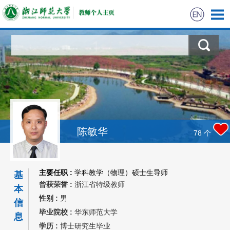
陈敏华
78
个
主要任职 :
学科教学（物理）硕士生导师
基
曾获荣誉 :
浙江省特级教师
本
性别 :
男
信
毕业院校 :
华东师范大学
息
学历 :
博士研究生毕业