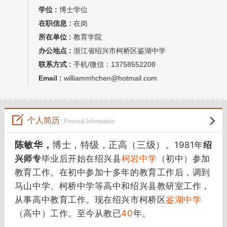
学位 :
博士学位
在职信息 :
在岗
所在单位 :
教育学院
办公地点 :
浙江省绍兴市柯桥区鉴湖中学
联系方式 :
手机/微信：13758552208
Email :
williammhchen@hotmail.com
个人简历
| Personal Information
陈敏华，
博士，特级，正高（三级）。
1981年
绍
兴师专
毕业后开始在绍兴县
柯岩中学
（初中）参加
教育工作。在初中参加十多年的教育工作后，调到
马山中学、柯桥中学等高中和绍兴县教研室工作，
从事高中教育工作。现在绍兴市柯桥区
鉴湖中学
（高中）工作。至今从教已
40
年。