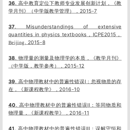
36
.
高中教育定位下教师专业发展创新计划，《教
2015-7
学月刊》（中学版教学管理），
37
. Misunderstandings of extensive
quantities in physics textbooks
ICPE2015
，
，
, 2015-8
Beijing
38
.
物理量的测量及物理学的本质，《教学月刊》
2015-12
（中学版，教学参考），
39
.
I
高中物理教材中的普遍性错误
：忽视物质的存
2016-10
在，《新课程教学》，
40
.
II
高中物理教材中的普遍性错误
：等同物质和
2016-11
物理量，《新课程教学》，
41
.
III
高中物理教材中的普遍性错误
：误解守恒和