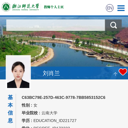
刘肖兰
个
基
C63BC79E-257D-463C-9778-7BB5853152C6
本
性别 :
女
信
毕业院校 :
云南大学
息
学历 :
EDUCATION_ID221727