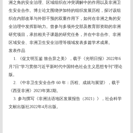
洲之角的安全治理、区域组织在冲突调解中的作用以及非洲卫
生安全合作。
博士论文围绕伊加特的组织发展历程，探讨该组
织在内部改革与外部干预的双重作用下，如何在非洲之角的安
全治理中发挥影响力。
曾参与多项外交部及教育部资助的非洲
研究项目，承担相关子课题的研究任务，并在中非合作、非洲
区域安全、非洲卫生安全治理等领域发表多篇学术成果
。
发表作品
1.
《促文明互鉴
致合异之美》，载于《光明日报》
2022
年
6
月
7
日
“
学习贯彻习近平新时代中国特色社会主义思想专刊
”
理论
版
。
2.
《中非卫生安全合作
60
年：历程、成就与展望》，载于
《西亚非洲》
2023
年第
2
期
。
3.
参与撰写《非洲法语地区发展报告（
2021
）》，社会科学
文献出版社
2022
年
4
月出版。